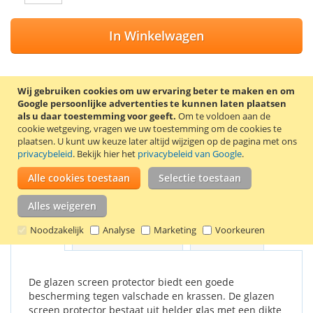
In Winkelwagen
Wij gebruiken cookies om uw ervaring beter te maken en om
Google persoonlijke advertenties te kunnen laten plaatsen
VOEG TOE AAN VERLANGLIJST
als u daar toestemming voor geeft.
Om te voldoen aan de
cookie wetgeving, vragen we uw toestemming om de cookies te
TOEVOEGEN OM TE VERGELIJKEN
plaatsen.
U kunt uw keuze later altijd wijzigen op de pagina met ons
privacybeleid
. Bekijk hier het
privacybeleid van Google
.
Screen protector van gehard glas voor de Sony Xperia Z5
Premium. De screen protector wordt geleverd met 2
Alle cookies toestaan
Selectie toestaan
schoonmaakdoekjes, waarmee het scherm eerst
schoongemaakt kan worden.
Alles weigeren
Noodzakelijk
Analyse
Marketing
Voorkeuren
Details
Productkenmerken
Reviews
1
De glazen screen protector biedt een goede
bescherming tegen valschade en krassen. De glazen
screen protector bestaat uit helder glas met een dikte