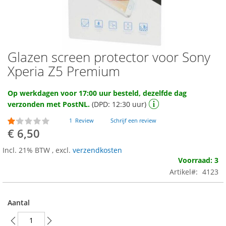
Glazen screen protector voor Sony
Ga
naar
Xperia Z5 Premium
het
begin
Op werkdagen voor 17:00 uur besteld, dezelfde dag
van
verzonden met PostNL.
(DPD: 12:30 uur)
de
afbeeldingen-
Waardering:
1
Review
Schrijf een review
gallerij
20
100
% of
€ 6,50
Incl. 21% BTW
,
excl.
verzendkosten
Voorraad: 3
Artikel
4123
Aantal