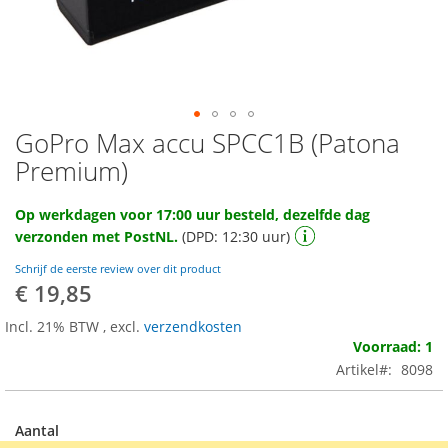
GoPro Max accu SPCC1B (Patona
Ga
naar
Premium)
het
begin
Op werkdagen voor 17:00 uur besteld, dezelfde dag
van
verzonden met PostNL.
(DPD: 12:30 uur)
de
afbeeldingen-
Schrijf de eerste review over dit product
gallerij
€ 19,85
Incl. 21% BTW
,
excl.
verzendkosten
Voorraad: 1
Artikel
8098
Aantal