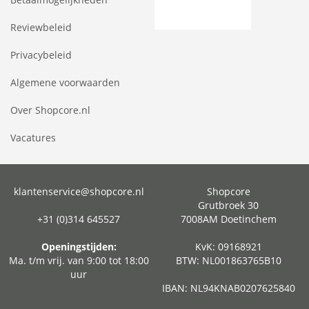
Reviewbeleid
Privacybeleid
Algemene voorwaarden
Over Shopcore.nl
Vacatures
klantenservice@shopcore.nl
Shopcore
Grutbroek 30
+31 (0)314 645527
7008AM Doetinchem
Openingstijden:
KvK: 09168921
Ma. t/m vrij. van 9:00 tot 18:00
BTW: NL001863765B10
uur
IBAN: NL94KNAB0207625840