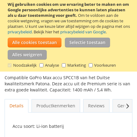
Wij gebruiken cookies om uw ervaring beter te maken en om
Google persoonlijke advertenties te kunnen laten plaatsen
als u daar toestemming voor geeft.
Om te voldoen aan de
cookie wetgeving, vragen we uw toestemming om de cookies te
In Winkelwagen
plaatsen.
U kunt uw keuze later altijd wijzigen op de pagina met ons
privacybeleid
. Bekijk hier het
privacybeleid van Google
.
Alle cookies toestaan
Selectie toestaan
Alles weigeren
VOEG TOE AAN VERLANGLIJST
Noodzakelijk
TOEVOEGEN OM TE VERGELIJKEN
Analyse
Marketing
Voorkeuren
Compatible GoPro Max accu SPCC1B van het Duitse
kwaliteitsmerk Patona. Deze accu uit de Premium serie is van
extra goede kwaliteit. Capaciteit: 1400 mAh / 5,4 Wh.
Volg
Details
Productkenmerken
Reviews
Gerelate
Accu soort: Li-ion batterij