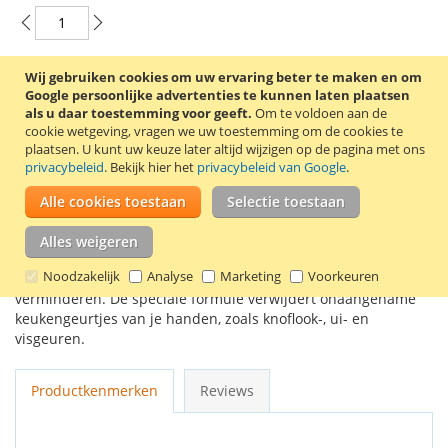
Wij gebruiken cookies om uw ervaring beter te maken en om
In Winkelwagen
Google persoonlijke advertenties te kunnen laten plaatsen
als u daar toestemming voor geeft.
Om te voldoen aan de
cookie wetgeving, vragen we uw toestemming om de cookies te
plaatsen.
U kunt uw keuze later altijd wijzigen op de pagina met ons
privacybeleid
. Bekijk hier het
privacybeleid van Google
.
VOEG TOE AAN VERLANGLIJST
Alle cookies toestaan
Selectie toestaan
TOEVOEGEN OM TE VERGELIJKEN
Alles weigeren
Vloeibare handzeep met limoenextract. De handzeep helpt de
Noodzakelijk
Analyse
Marketing
Voorkeuren
verspreiding van bacteriën tijdens het wassen te
verminderen. De speciale formule verwijdert onaangename
keukengeurtjes van je handen, zoals knoflook-, ui- en
visgeuren.
Productkenmerken
Reviews