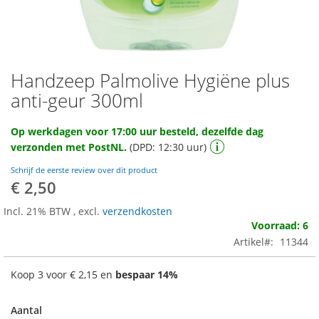
Handzeep Palmolive Hygiëne plus
Ga
naar
anti-geur 300ml
het
begin
Op werkdagen voor 17:00 uur besteld, dezelfde dag
van
verzonden met PostNL.
(DPD: 12:30 uur)
de
afbeeldingen-
Schrijf de eerste review over dit product
gallerij
€ 2,50
Incl. 21% BTW
,
excl.
verzendkosten
Voorraad: 6
Artikel
11344
Koop 3 voor
€ 2,15
en
bespaar
14
%
Aantal