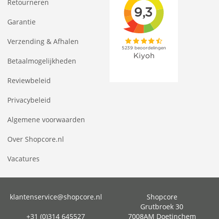
Retourneren
Garantie
Verzending & Afhalen
Betaalmogelijkheden
Reviewbeleid
Privacybeleid
Algemene voorwaarden
Over Shopcore.nl
Vacatures
klantenservice@shopcore.nl
Shopcore
Grutbroek 30
+31 (0)314 645527
7008AM Doetinchem