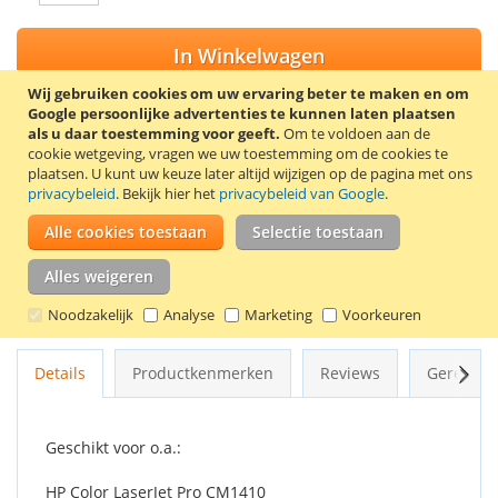
In Winkelwagen
Wij gebruiken cookies om uw ervaring beter te maken en om
Google persoonlijke advertenties te kunnen laten plaatsen
als u daar toestemming voor geeft.
Om te voldoen aan de
cookie wetgeving, vragen we uw toestemming om de cookies te
VOEG TOE AAN VERLANGLIJST
plaatsen.
U kunt uw keuze later altijd wijzigen op de pagina met ons
privacybeleid
. Bekijk hier het
privacybeleid van Google
.
TOEVOEGEN OM TE VERGELIJKEN
Alle cookies toestaan
Selectie toestaan
100% Nieuwe compatible HP 128A (CE322A) toner cartridge.
Kleur: geel. Capaciteit: 1300 pagina’s.
Alles weigeren
Goede kwaliteit en 2 jaar garantie!
Noodzakelijk
Analyse
Marketing
Voorkeuren
Volg
Details
Productkenmerken
Reviews
Gerelate
Geschikt voor o.a.:
HP Color LaserJet Pro CM1410