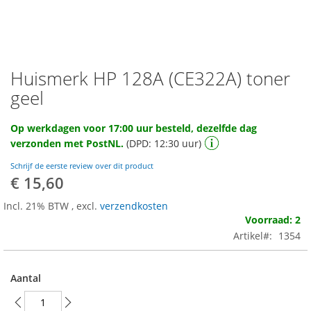
Huismerk HP 128A (CE322A) toner
Ga
naar
geel
het
begin
Op werkdagen voor 17:00 uur besteld, dezelfde dag
van
verzonden met PostNL.
(DPD: 12:30 uur)
de
afbeeldingen-
Schrijf de eerste review over dit product
gallerij
€ 15,60
Incl. 21% BTW
,
excl.
verzendkosten
Voorraad: 2
Artikel
1354
Aantal