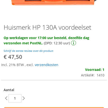
Huismerk HP 130A voordeelset
Ga
naar
het
Op werkdagen voor 17:00 uur besteld, dezelfde dag
begin
verzonden met PostNL.
(DPD: 12:30 uur)
van
de
Schrijf de eerste review over dit product
afbeeldingen-
€ 47,50
gallerij
Incl. 21% BTW
,
excl.
verzendkosten
Voorraad: 1
Artikel
1410
Aantal