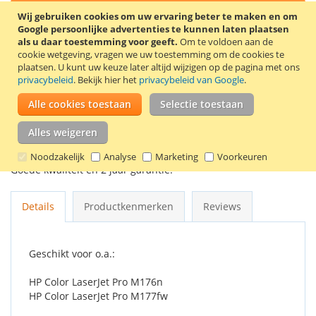
In Winkelwagen
Wij gebruiken cookies om uw ervaring beter te maken en om
Google persoonlijke advertenties te kunnen laten plaatsen
als u daar toestemming voor geeft.
Om te voldoen aan de
cookie wetgeving, vragen we uw toestemming om de cookies te
plaatsen.
U kunt uw keuze later altijd wijzigen op de pagina met ons
VOEG TOE AAN VERLANGLIJST
privacybeleid
. Bekijk hier het
privacybeleid van Google
.
TOEVOEGEN OM TE VERGELIJKEN
Alle cookies toestaan
Selectie toestaan
Voordeelset met de huismerk HP 130A toners zwart (1300
Alles weigeren
pagina’s), cyaan, geel en magenta (1000 pagina’s).
Noodzakelijk
Analyse
Marketing
Voorkeuren
Goede kwaliteit en 2 jaar garantie!
Details
Productkenmerken
Reviews
Geschikt voor o.a.:
HP Color LaserJet Pro M176n
HP Color LaserJet Pro M177fw