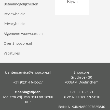
Betaalmogelijkheden
Reviewbeleid
Privacybeleid
Algemene voorwaarden
Over Shopcore.nl
Vacatures
klantenservice@shopcore.nl
Shopcore
Grutbroek 30
+31 (0)314 645527
7008AM Doetinchem
Openingstijden:
KvK: 09168921
Ma. t/m vrij. van 9:00 tot 18:00
BTW: NL001863765B10
uur
IBAN: NL94KNAB0207625840