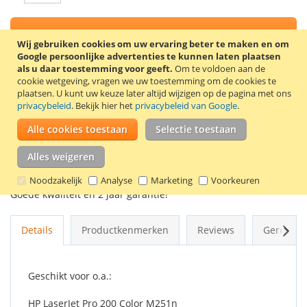
In Winkelwagen
Wij gebruiken cookies om uw ervaring beter te maken en om
Google persoonlijke advertenties te kunnen laten plaatsen
als u daar toestemming voor geeft.
Om te voldoen aan de
cookie wetgeving, vragen we uw toestemming om de cookies te
plaatsen.
U kunt uw keuze later altijd wijzigen op de pagina met ons
VOEG TOE AAN VERLANGLIJST
privacybeleid
. Bekijk hier het
privacybeleid van Google
.
TOEVOEGEN OM TE VERGELIJKEN
Alle cookies toestaan
Selectie toestaan
100% Nieuwe compatible HP 131A (CF211A) toner cartridge.
Alles weigeren
Kleur: cyaan. Capaciteit: 1400 pagina’s.
Noodzakelijk
Analyse
Marketing
Voorkeuren
Goede kwaliteit en 2 jaar garantie!
Volg
Details
Productkenmerken
Reviews
Gerelate
Geschikt voor o.a.:
HP LaserJet Pro 200 Color M251n