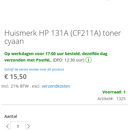
Huismerk HP 131A (CF211A) toner
Ga
naar
cyaan
het
begin
Op werkdagen voor 17:00 uur besteld, dezelfde dag
van
verzonden met PostNL.
(DPD: 12:30 uur)
de
afbeeldingen-
Schrijf de eerste review over dit product
gallerij
€ 15,50
Incl. 21% BTW
,
excl.
verzendkosten
Voorraad: 1
Artikel
1325
Aantal