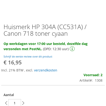
Huismerk HP 304A (CC531A) /
Ga
naar
Canon 718 toner cyaan
het
begin
Op werkdagen voor 17:00 uur besteld, dezelfde dag
van
verzonden met PostNL.
(DPD: 12:30 uur)
de
afbeeldingen-
Schrijf de eerste review over dit product
gallerij
€ 16,95
Incl. 21% BTW
,
excl.
verzendkosten
Voorraad: 2
Artikel
1308
Aantal