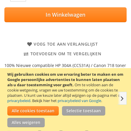
In Winkelwagen
VOEG TOE AAN VERLANGLIJST
TOEVOEGEN OM TE VERGELIJKEN
100% Nieuwe compatible HP 304A (CC531A) / Canon 718 toner
cartridge. Kleur: cyaan. Capaciteit: 2800 pagina’s.
Wij gebruiken cookies om uw ervaring beter te maken en om
Google persoonlijke advertenties te kunnen laten plaatsen
Goede kwaliteit en 2 jaar garantie!
als u daar toestemming voor geeft.
Om te voldoen aan de
cookie wetgeving, vragen we uw toestemming om de cookies te
plaatsen.
U kunt uw keuze later altijd wijzigen op de pagina met ons
Volg
Details
Productkenmerken
Reviews
Gerelate
privacybeleid
. Bekijk hier het
privacybeleid van Google
.
Alle cookies toestaan
Selectie toestaan
Geschikt voor o.a.:
Alles weigeren
Canon i-Sensys LBP7200Cdn