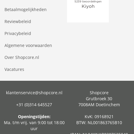
Betaalmogelijkheden
Reviewbeleid
Privacybeleid
Algemene voorwaarden
Over Shopcore.nl
Vacatures
klantenservice@shopcore.nl
Shopcore
Grutbroek 30
+31 (0)314 645527
7008AM Doetinchem
Openingstijden:
KvK: 09168921
Ma. t/m vrij. van 9:00 tot 18:00
BTW: NL001863765B10
uur