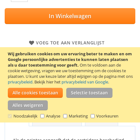
In Winkelwagen
VOEG TOE AAN VERLANGLIJST
TOEVOEGEN OM TE VERGELIJKEN
Wij gebruiken cookies om uw ervaring beter te maken en om
Google persoonlijke advertenties te kunnen laten plaatsen
als u daar toestemming voor geeft.
Om te voldoen aan de
Voordeelset met de HP cartridges 950XL zwart (75 ml), 951XL
cookie wetgeving, vragen we uw toestemming om de cookies te
cyaan (28 ml), 951XL magenta (28 ml) en 951XL geel (28 ml).
plaatsen.
U kunt uw keuze later altijd wijzigen op de pagina met ons
privacybeleid
. Bekijk hier het
privacybeleid van Google
.
Niet geschikt voor HP Officejet Pro 8600, 8600 Plus en 8600
Premium!
Alle cookies toestaan
Selectie toestaan
Goede kwaliteit en 2 jaar garantie!
Alles weigeren
Noodzakelijk
Analyse
Marketing
Voorkeuren
Details
Productkenmerken
Reviews
3