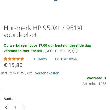
Huismerk HP 950XL / 951XL
Ga
naar
voordeelset
het
begin
Op werkdagen voor 17:00 uur besteld, dezelfde dag
van
verzonden met PostNL.
(DPD: 12:30 uur)
de
afbeeldingen-
Waardering:
3
Reviews
Schrijf een review
gallerij
93
100
% of
€ 15,80
Incl. 21% BTW
,
excl.
verzendkosten
Voorraad: 1
Artikel
1258
Aantal