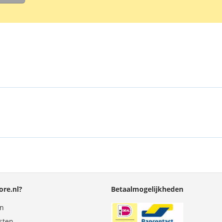
re.nl?
Betaalmogelijkheden
en
sten