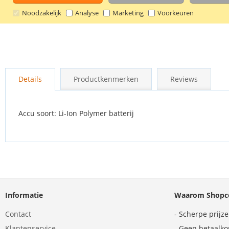
Noodzakelijk
Analyse
Marketing
Voorkeuren
Ga
naar
Details
Productkenmerken
Reviews
het
begin
van
de
Accu soort: Li-Ion Polymer batterij
afbeeldingen-
gallerij
Informatie
Waarom Shopco
Contact
- Scherpe prijz
Klantenservice
- Geen betaalko