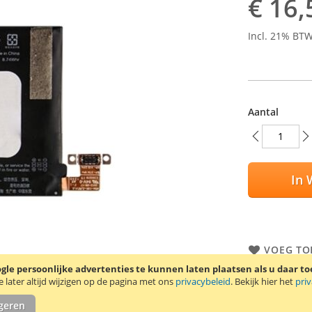
€ 16,
Incl. 21% BT
Aantal
In 
VOEG TO
TOEVOEG
le persoonlijke advertenties te kunnen laten plaatsen als u daar t
later altijd wijzigen op de pagina met ons
privacybeleid
. Bekijk hier het
pri
Originele HT
igeren
Artikelnumme