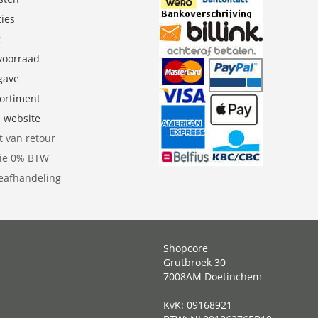
ties
g
 voorraad
gave
sortiment
e website
t van retour
gië 0% BTW
eafhandeling
Shopcore
Grutbroek 30
7008AM Doetinchem
KvK: 09168921