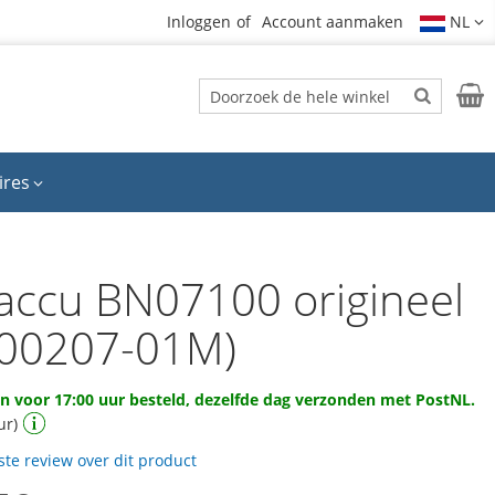
Inloggen
Account aanmaken
NL
Zoek
Wink
Zoek
ires
accu BN07100 origineel
00207-01M)
 voor 17:00 uur besteld, dezelfde dag verzonden met PostNL.
ur)
rste review over dit product