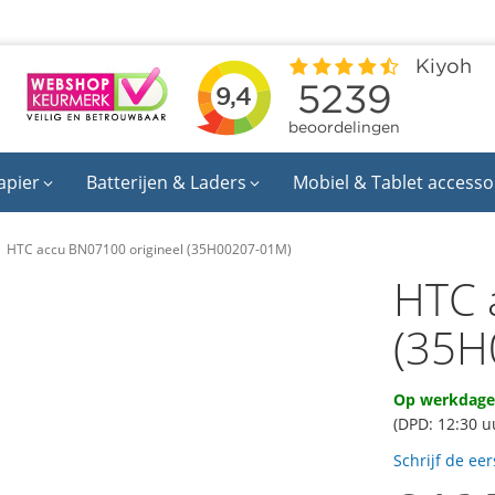
apier
Batterijen & Laders
Mobiel & Tablet accesso
HTC accu BN07100 origineel (35H00207-01M)
HTC 
(35H
Op werkdagen
(DPD: 12:30 u
Schrijf de ee