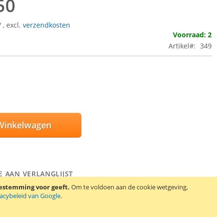
50
W
,
excl.
verzendkosten
Voorraad: 2
Artikel
349
Winkelwagen
E AAN VERLANGLIJST
EN OM TE VERGELIJKEN
oestemming voor geeft.
Om te voldoen aan de cookie wetgeving,
vacybeleid van Google
.
C accu voor onder andere HTC One, M7, 802T, 802W, 802D.
r HTC: BN07100 / 35H00207-01M.