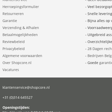
Herroepingsformulier
- Veel bezorgop
Retourneren
- Snelle leverin
Garantie
- Bijna alles op
Verzending & Afhalen
- Voorraadweer
Betaalmogelijkheden
- Uitgebreid as
Reviewbeleid
- Overzichtelijk
Privacybeleid
-
28 Dagen rech
Algemene voorwaarden
-
Bedrijven Bel
Over Shopcore.nl
- Goede
garanti
Vacatures
klantenservice@shopcore.nl
+31 (0)314 645527
Openingstijden: