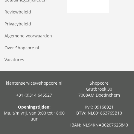
Reviewbeleid
Privacybeleid
Algemene voorwaarden
Over Shopcore.nl
Vacatures
klantenservice@shopcore.nl
Shopcore
Grutbroek 30
+31 (0)314 645527
7008AM Doetinchem
Openingstijden:
KvK: 09168921
Ma. t/m vrij. van 9:00 tot 18:00
BTW: NL001863765B10
uur
IBAN: NL94KNAB0207625840