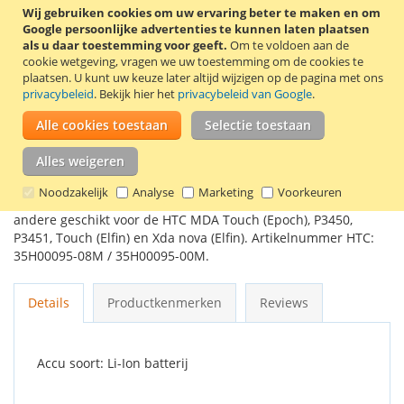
Wij gebruiken cookies om uw ervaring beter te maken en om
Google persoonlijke advertenties te kunnen laten plaatsen
In Winkelwagen
als u daar toestemming voor geeft.
Om te voldoen aan de
cookie wetgeving, vragen we uw toestemming om de cookies te
plaatsen.
U kunt uw keuze later altijd wijzigen op de pagina met ons
privacybeleid
. Bekijk hier het
privacybeleid van Google
.
Alle cookies toestaan
Selectie toestaan
VOEG TOE AAN VERLANGLIJST
Alles weigeren
TOEVOEGEN OM TE VERGELIJKEN
Noodzakelijk
Analyse
Marketing
Voorkeuren
Originele HTC accu BA S230 / ELF0160. Deze accu is onder
andere geschikt voor de HTC MDA Touch (Epoch), P3450,
P3451, Touch (Elfin) en Xda nova (Elfin). Artikelnummer HTC:
35H00095-08M / 35H00095-00M.
Details
Productkenmerken
Reviews
Accu soort: Li-Ion batterij