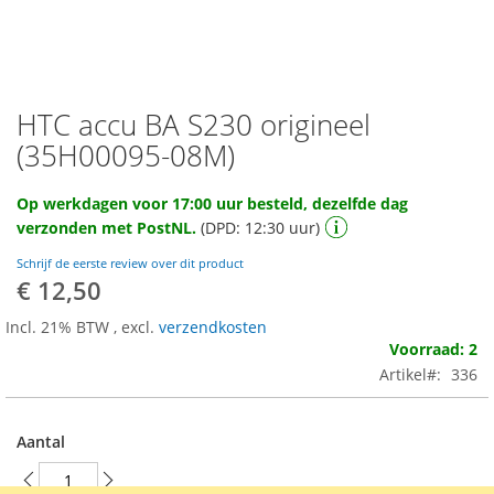
HTC accu BA S230 origineel
Ga
naar
(35H00095-08M)
het
begin
Op werkdagen voor 17:00 uur besteld, dezelfde dag
van
verzonden met PostNL.
(DPD: 12:30 uur)
de
afbeeldingen-
Schrijf de eerste review over dit product
gallerij
€ 12,50
Incl. 21% BTW
,
excl.
verzendkosten
Voorraad: 2
Artikel
336
Aantal