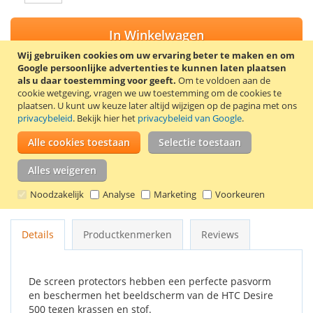
In Winkelwagen
Wij gebruiken cookies om uw ervaring beter te maken en om
Google persoonlijke advertenties te kunnen laten plaatsen
als u daar toestemming voor geeft.
Om te voldoen aan de
cookie wetgeving, vragen we uw toestemming om de cookies te
VOEG TOE AAN VERLANGLIJST
plaatsen.
U kunt uw keuze later altijd wijzigen op de pagina met ons
privacybeleid
. Bekijk hier het
privacybeleid van Google
.
TOEVOEGEN OM TE VERGELIJKEN
Alle cookies toestaan
Selectie toestaan
Trendy8 screen protector set voor de HTC Desire 500. De set
bevat 2 screen protectors, een schoonmaakdoekje en een
Alles weigeren
kaartje om luchtbellen onder de screen protector te
Noodzakelijk
Analyse
Marketing
Voorkeuren
verwijderen.
Details
Productkenmerken
Reviews
De screen protectors hebben een perfecte pasvorm
en beschermen het beeldscherm van de HTC Desire
500 tegen krassen en stof.