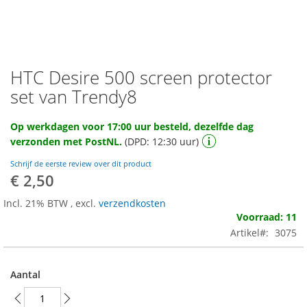
HTC Desire 500 screen protector
Ga
naar
set van Trendy8
het
begin
Op werkdagen voor 17:00 uur besteld, dezelfde dag
van
verzonden met PostNL.
(DPD: 12:30 uur)
de
afbeeldingen-
Schrijf de eerste review over dit product
gallerij
€ 2,50
Incl. 21% BTW
,
excl.
verzendkosten
Voorraad: 11
Artikel
3075
Aantal