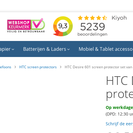
apier
Batterijen & Laders
Mobiel & Tablet accesso
lefoons
HTC screen protectors
HTC Desire 601 screen protector set van
HTC 
prot
Op werkdagen
(DPD: 12:30 u
Schrijf de ee