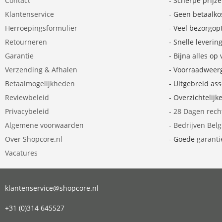
Contact
- Scherpe prijz
Klantenservice
- Geen betaalko
Herroepingsformulier
- Veel bezorgop
Retourneren
- Snelle leverin
Garantie
- Bijna alles op
Verzending & Afhalen
- Voorraadweer
Betaalmogelijkheden
- Uitgebreid as
Reviewbeleid
- Overzichtelijk
Privacybeleid
-
28 Dagen rech
Algemene voorwaarden
-
Bedrijven Bel
Over Shopcore.nl
- Goede
garanti
Vacatures
klantenservice@shopcore.nl
+31 (0)314 645527