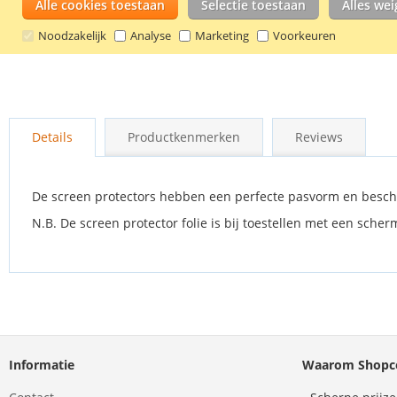
Alle cookies toestaan
Selectie toestaan
Alles we
Noodzakelijk
Analyse
Marketing
Voorkeuren
Ga
naar
Details
Productkenmerken
Reviews
het
begin
van
de
De screen protectors hebben een perfecte pasvorm en besch
afbeeldingen-
N.B. De screen protector folie is bij toestellen met een sch
gallerij
Informatie
Waarom Shopco