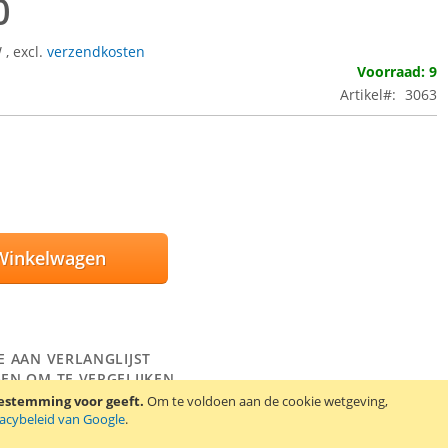
0
W
,
excl.
verzendkosten
Voorraad: 9
Artikel
3063
Winkelwagen
E AAN VERLANGLIJST
EN OM TE VERGELIJKEN
oestemming voor geeft.
Om te voldoen aan de cookie wetgeving,
n protector set voor de HTC Desire 601. De set bevat 2 screen
vacybeleid van Google
.
een schoonmaakdoekje en een kaartje om luchtbellen onder de