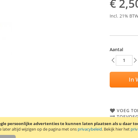
€ 2,5
Incl. 21% BT
Aantal
In 
VOEG TO
TOEVOEG
le persoonlijke advertenties te kunnen laten plaatsen als u daar t
Trendy8 scree
later altijd wijzigen op de pagina met ons
privacybeleid
. Bekijk hier het
pri
protectors, 