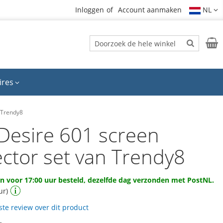
Inloggen
Account aanmaken
NL
Zoek
Wink
Zoek
ires
 Trendy8
Desire 601 screen
ector set van Trendy8
 voor 17:00 uur besteld, dezelfde dag verzonden met PostNL.
ur)
rste review over dit product