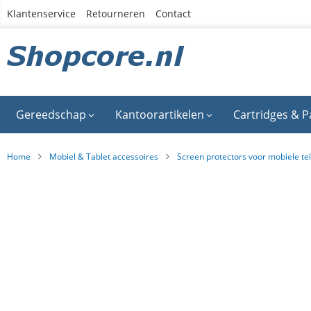
Ga
Klantenservice
Retourneren
Contact
naar
de
inhoud
Gereedschap
Kantoorartikelen
Cartridges & P
Home
Mobiel & Tablet accessoires
Screen protectors voor mobiele te
Ga
naar
het
einde
van
de
afbeeldingen-
gallerij