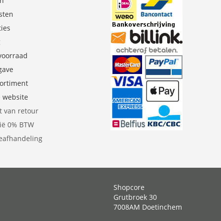
en
sten
ties
g
 voorraad
gave
sortiment
e website
t van retour
gië 0% BTW
eafhandeling
Shopcore
Grutbroek 30
7008AM Doetinchem