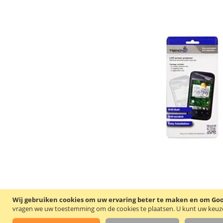
Wij gebruiken cookies om uw ervaring beter te maken en om Goog
vragen we uw toestemming om de cookies te plaatsen.
U kunt uw keuze 