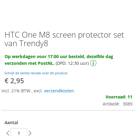
HTC One M8 screen protector set
Ga
naar
van Trendy8
het
begin
Op werkdagen voor 17:00 uur besteld, dezelfde dag
van
verzonden met PostNL.
(DPD: 12:30 uur)
de
afbeeldingen-
Schrijf de eerste review over dit product
gallerij
€ 2,95
Incl. 21% BTW
,
excl.
verzendkosten
Voorraad: 11
Artikel
3089
Aantal