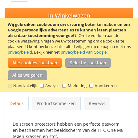
In Winkelwagen
Wij gebruiken cookies om uw ervaring beter te maken en om
Google persoonlijke advertenties te kunnen laten plaatsen
als u daar toestemming voor geeft.
Om te voldoen aan de
cookie wetgeving, vragen we uw toestemming om de cookies te
VOEG TOE AAN VERLANGLIJST
plaatsen.
U kunt uw keuze later altijd wijzigen op de pagina met ons
privacybeleid
. Bekijk hier het
privacybeleid van Google
.
TOEVOEGEN OM TE VERGELIJKEN
Alle cookies toestaan
Selectie toestaan
Trendy8 screen protector set voor de HTC One M8. De set
bevat 2 screen protectors, een schoonmaakdoekje en een
Alles weigeren
kaartje om luchtbellen onder de screen protector te
Noodzakelijk
Analyse
Marketing
Voorkeuren
verwijderen.
Details
Productkenmerken
Reviews
De screen protectors hebben een perfecte pasvorm
en beschermen het beeldscherm van de HTC One M8
tegen krassen en stof.