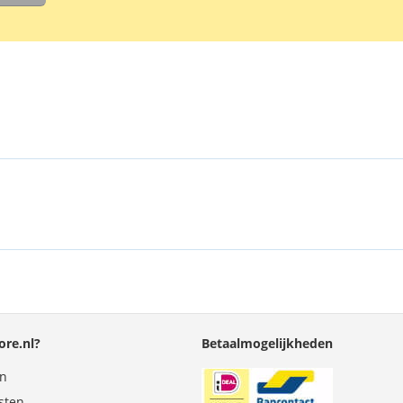
Originele HT
One VX, Tote
re.nl?
Betaalmogelijkheden
en
sten