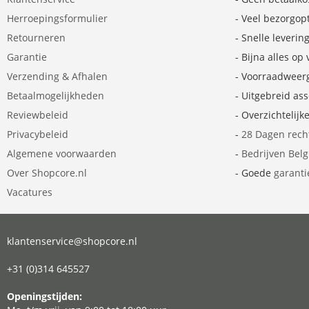
Herroepingsformulier
- Veel bezorgop
Retourneren
- Snelle leverin
Garantie
- Bijna alles op
Verzending & Afhalen
- Voorraadweer
Betaalmogelijkheden
- Uitgebreid as
Reviewbeleid
- Overzichtelijk
Privacybeleid
-
28 Dagen rech
Algemene voorwaarden
-
Bedrijven Bel
Over Shopcore.nl
- Goede
garanti
Vacatures
klantenservice@shopcore.nl
+31 (0)314 645527
Openingstijden: