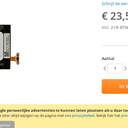
Schrijf de ee
€ 23,
Incl. 21% BT
Aantal
In 
le persoonlijke advertenties te kunnen laten plaatsen als u daar t
VOEG TO
later altijd wijzigen op de pagina met ons
privacybeleid
. Bekijk hier het
pri
TOEVOEG
igeren