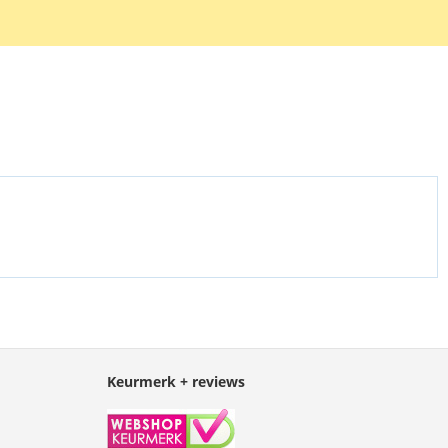
C accu BM36100. Deze accu is onder andere geschikt voor de HTC
m C2 en V8. Artikelnummer HTC: 35H00195-00M.
Keurmerk + reviews