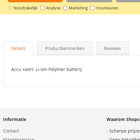
Noodzakelijk
Analyse
Marketing
Voorkeuren
Ga
naar
Details
Productkenmerken
Reviews
het
begin
van
de
Accu soort: Li-Ion Polymer batterij
afbeeldingen-
gallerij
Informatie
Waarom Shopco
Contact
- Scherpe prijz
Klantenservice
- Geen betaalko