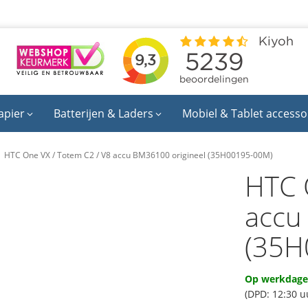
apier
Batterijen & Laders
Mobiel & Tablet accesso
HTC One VX / Totem C2 / V8 accu BM36100 origineel (35H00195-00M)
HTC 
accu
(35H
Op werkdagen
(DPD: 12:30 u