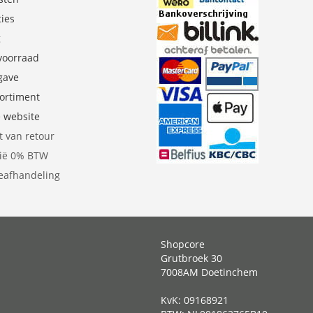
ties
g
 voorraad
gave
sortiment
e website
t van retour
gië 0% BTW
eafhandeling
Shopcore
Grutbroek 30
7008AM Doetinchem
KvK: 09168921