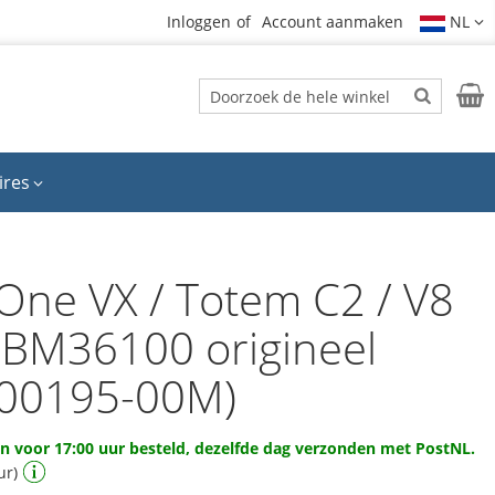
Inloggen
Account aanmaken
NL
Zoek
Wink
Zoek
ires
One VX / Totem C2 / V8
 BM36100 origineel
00195-00M)
 voor 17:00 uur besteld, dezelfde dag verzonden met PostNL.
ur)