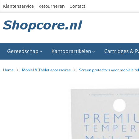
Ga
Klantenservice
Retourneren
Contact
naar
de
inhoud
Gereedschap
Kantoorartikelen
Cartridges & P
Home
Mobiel & Tablet accessoires
Screen protectors voor mobiele te
Ga
naar
het
einde
van
de
afbeeldingen-
gallerij