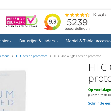
apier
Batterijen & Laders
Mobiel & Tablet accesso
lefoons
HTC screen protectors
HTC One X9 glas screen protector
HTC 
prot
Op werkdagen
(DPD: 12:30 u
Schrijf de ee