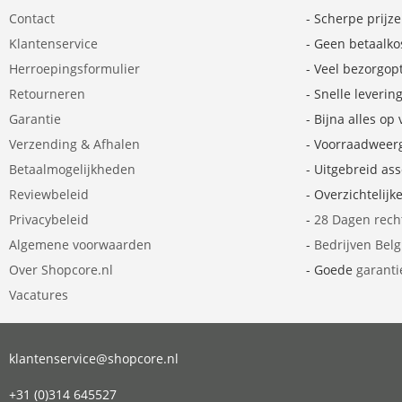
Contact
- Scherpe prijz
Klantenservice
- Geen betaalko
Herroepingsformulier
- Veel bezorgop
Retourneren
- Snelle leverin
Garantie
- Bijna alles op
Verzending & Afhalen
- Voorraadweer
Betaalmogelijkheden
- Uitgebreid as
Reviewbeleid
- Overzichtelijk
Privacybeleid
-
28 Dagen rech
Algemene voorwaarden
-
Bedrijven Bel
Over Shopcore.nl
- Goede
garanti
Vacatures
klantenservice@shopcore.nl
+31 (0)314 645527