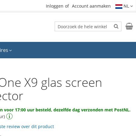
Inloggen
Account aanmaken
NL
Zoek
Wink
Zoek
ires
One X9 glas screen
ector
 voor 17:00 uur besteld, dezelfde dag verzonden met PostNL.
ur)
rste review over dit product