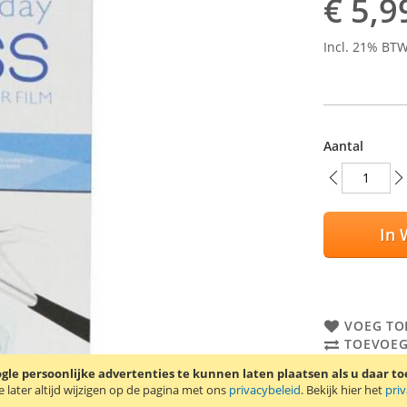
€ 5,9
Incl. 21% BT
Aantal
In 
VOEG TO
TOEVOEG
le persoonlijke advertenties te kunnen laten plaatsen als u daar t
Screen protec
later altijd wijzigen op de pagina met ons
privacybeleid
. Bekijk hier het
pri
wordt geleve