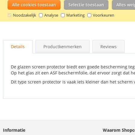
Alle cookies toestaan
Selectie toestaan
Alles we
Noodzakelijk
Analyse
Marketing
Voorkeuren
Ga
naar
Details
Productkenmerken
Reviews
het
begin
van
de
De glazen screen protector biedt een goede bescherming tege
afbeeldingen-
Op het glas zit een ASF beschermfolie, dat ervoor zorgt dat h
gallerij
Dit type screen protector is vaak iets kleiner dan het scherm
Informatie
Waarom Shopco