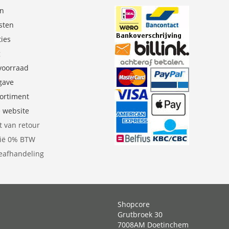
en
sten
ties
g
 voorraad
gave
sortiment
e website
t van retour
gië 0% BTW
eafhandeling
Shopcore
Grutbroek 30
7008AM Doetinchem