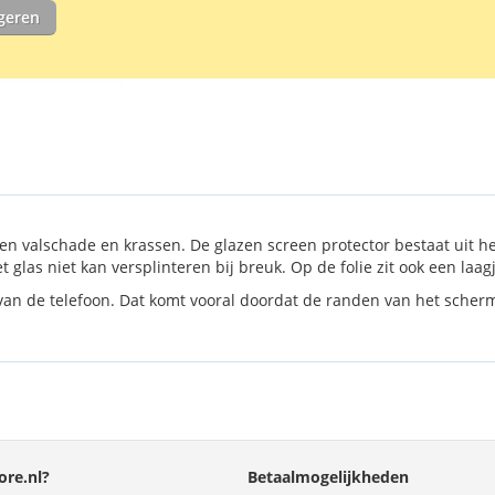
schoongemaa
igeren
n valschade en krassen. De glazen screen protector bestaat uit h
et glas niet kan versplinteren bij breuk. Op de folie zit ook een la
 van de telefoon. Dat komt vooral doordat de randen van het scherm v
re.nl?
Betaalmogelijkheden