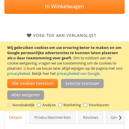
In Winkelwagen
VOEG TOE AAN VERLANGLIJST
TOEVOEGEN OM TE VERGELIJKEN
Wij gebruiken cookies om uw ervaring beter te maken en om
Google persoonlijke advertenties te kunnen laten plaatsen
Huismerk Brother DR-2510 drum unit voor de Brother toners
als u daar toestemming voor geeft.
Om te voldoen aan de
TN-2510, TN-2510XL en TN-2510XXL. Capaciteit: 15.000
cookie wetgeving, vragen we uw toestemming om de cookies te
pagina’s.
plaatsen.
U kunt uw keuze later altijd wijzigen op de pagina met ons
privacybeleid
. Bekijk hier het
privacybeleid van Google
.
Let op: Dit is geen toner, maar een drum. De drum hoeft pas
Alle cookies toestaan
Selectie toestaan
vervangen te worden als de printer dit aangeeft of als de
drum niet meer goed is.
Alles weigeren
Goede kwaliteit en 2 jaar garantie!
Noodzakelijk
Analyse
Marketing
Voorkeuren
Volg
Details
Productkenmerken
Reviews
Gerelate