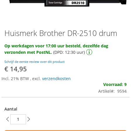
Huismerk Brother DR-2510 drum
Ga
naar
het
Op werkdagen voor 17:00 uur besteld, dezelfde dag
begin
verzonden met PostNL.
(DPD: 12:30 uur)
van
de
Schrijf de eerste review over dit product
afbeeldingen-
€ 14,95
gallerij
Incl. 21% BTW
,
excl.
verzendkosten
Voorraad: 9
Artikel
9594
Aantal