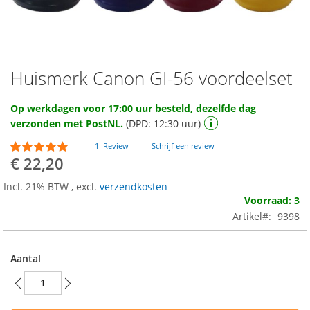
Huismerk Canon GI-56 voordeelset
Ga
naar
het
Op werkdagen voor 17:00 uur besteld, dezelfde dag
begin
verzonden met PostNL.
(DPD: 12:30 uur)
van
de
Waardering:
1
Review
Schrijf een review
100
100
afbeeldingen-
% of
€ 22,20
gallerij
Incl. 21% BTW
,
excl.
verzendkosten
Voorraad: 3
Artikel
9398
Aantal