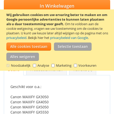
In Winkelwagen
Wij gebruiken cookies om uw ervaring beter te maken en om
Google persoonlijke advertenties te kunnen laten plaatsen
als u daar toestemming voor geeft.
Om te voldoen aan de
VOEG TOE AAN VERLANGLIJST
cookie wetgeving, vragen we uw toestemming om de cookies te
plaatsen.
U kunt uw keuze later altijd wijzigen op de pagina met ons
TOEVOEGEN OM TE VERGELIJKEN
privacybeleid
. Bekijk hier het
privacybeleid van Google
.
Voordeelset met de huismerk Canon inktflessen GI-56BK zwart
Alle cookies toestaan
Selectie toestaan
(170 ml), GI-56C cyaan, GI-56M magenta en GI-56Y geel (140
ml).
Alles weigeren
Noodzakelijk
Analyse
Marketing
Voorkeuren
Details
Productkenmerken
Reviews
1
Geschikt voor o.a.:
Canon MAXIFY GX3050
Canon MAXIFY GX4050
Canon MAXIFY GX5050
Canon MAXIFY GX5550