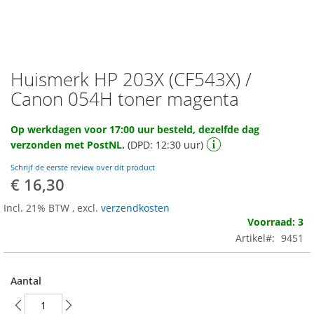
Huismerk HP 203X (CF543X) /
Ga
naar
Canon 054H toner magenta
het
begin
Op werkdagen voor 17:00 uur besteld, dezelfde dag
van
verzonden met PostNL.
(DPD: 12:30 uur)
de
afbeeldingen-
Schrijf de eerste review over dit product
gallerij
€ 16,30
Incl. 21% BTW
,
excl.
verzendkosten
Voorraad: 3
Artikel
9451
Aantal