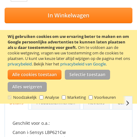
In Winkelwagen
Wij gebruiken cookies om uw ervaring beter te maken en om
Google persoonlijke advertenties te kunnen laten plaatsen
VOEG TOE AAN VERLANGLIJST
als u daar toestemming voor geeft.
Om te voldoen aan de
cookie wetgeving, vragen we uw toestemming om de cookies te
TOEVOEGEN OM TE VERGELIJKEN
plaatsen.
U kunt uw keuze later altijd wijzigen op de pagina met ons
privacybeleid
. Bekijk hier het
privacybeleid van Google
.
100% Nieuwe huismerk HP 203X (CF543X) / Canon 054H toner
cartridge. Kleur: magenta. Capaciteit: 2500 pagina’s.
Alle cookies toestaan
Selectie toestaan
Goede kwaliteit en 2 jaar garantie!
Alles weigeren
Noodzakelijk
Analyse
Marketing
Voorkeuren
Volg
Details
Productkenmerken
Reviews
Gerelate
Geschikt voor o.a.:
Canon i-Sensys LBP621Cw