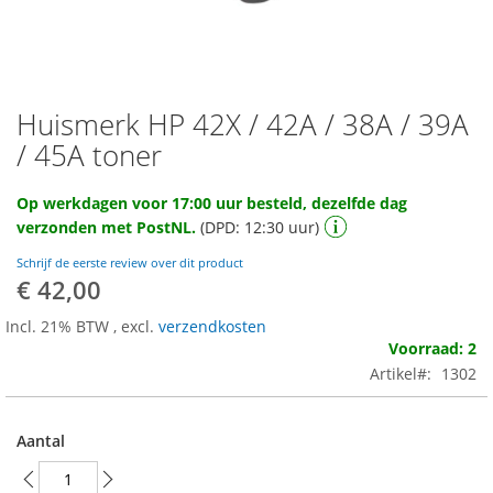
Huismerk HP 42X / 42A / 38A / 39A
Ga
naar
/ 45A toner
het
begin
Op werkdagen voor 17:00 uur besteld, dezelfde dag
van
verzonden met PostNL.
(DPD: 12:30 uur)
de
afbeeldingen-
Schrijf de eerste review over dit product
gallerij
€ 42,00
Incl. 21% BTW
,
excl.
verzendkosten
Voorraad: 2
Artikel
1302
Aantal