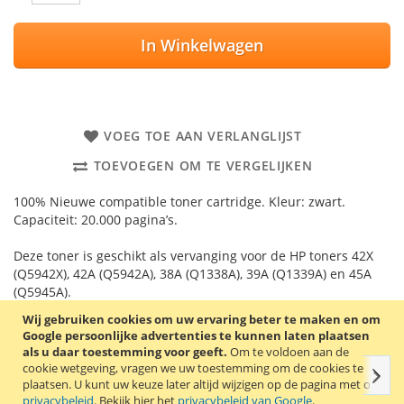
In Winkelwagen
VOEG TOE AAN VERLANGLIJST
TOEVOEGEN OM TE VERGELIJKEN
100% Nieuwe compatible toner cartridge. Kleur: zwart.
Capaciteit: 20.000 pagina’s.
Deze toner is geschikt als vervanging voor de HP toners 42X
(Q5942X), 42A (Q5942A), 38A (Q1338A), 39A (Q1339A) en 45A
(Q5945A).
Wij gebruiken cookies om uw ervaring beter te maken en om
Goede kwaliteit en 2 jaar garantie!
Google persoonlijke advertenties te kunnen laten plaatsen
als u daar toestemming voor geeft.
Om te voldoen aan de
cookie wetgeving, vragen we uw toestemming om de cookies te
Volg
Details
Productkenmerken
Reviews
Gerelate
plaatsen.
U kunt uw keuze later altijd wijzigen op de pagina met ons
privacybeleid
. Bekijk hier het
privacybeleid van Google
.