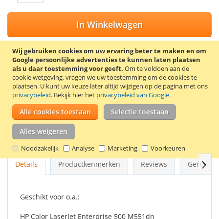
In Winkelwagen
Wij gebruiken cookies om uw ervaring beter te maken en om
Google persoonlijke advertenties te kunnen laten plaatsen
als u daar toestemming voor geeft.
Om te voldoen aan de
VOEG TOE AAN VERLANGLIJST
cookie wetgeving, vragen we uw toestemming om de cookies te
plaatsen.
U kunt uw keuze later altijd wijzigen op de pagina met ons
TOEVOEGEN OM TE VERGELIJKEN
privacybeleid
. Bekijk hier het
privacybeleid van Google
.
100% Nieuwe compatible HP 507A (CE401A) toner cartridge.
Alle cookies toestaan
Selectie toestaan
Kleur: cyaan. Capaciteit: 6.000 pagina’s.
Alles weigeren
Goede kwaliteit en 2 jaar garantie!
Noodzakelijk
Analyse
Marketing
Voorkeuren
Volg
Details
Productkenmerken
Reviews
Gerelate
Geschikt voor o.a.:
HP Color LaserJet Enterprise 500 M551dn