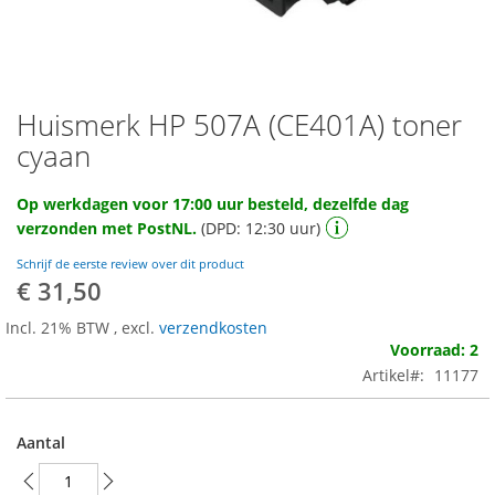
Huismerk HP 507A (CE401A) toner
Ga
naar
cyaan
het
begin
Op werkdagen voor 17:00 uur besteld, dezelfde dag
van
verzonden met PostNL.
(DPD: 12:30 uur)
de
afbeeldingen-
Schrijf de eerste review over dit product
gallerij
€ 31,50
Incl. 21% BTW
,
excl.
verzendkosten
Voorraad: 2
Artikel
11177
Aantal