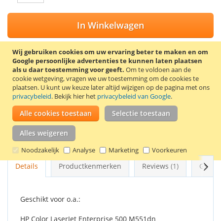
In Winkelwagen
Wij gebruiken cookies om uw ervaring beter te maken en om
Google persoonlijke advertenties te kunnen laten plaatsen
als u daar toestemming voor geeft.
Om te voldoen aan de
VOEG TOE AAN VERLANGLIJST
cookie wetgeving, vragen we uw toestemming om de cookies te
plaatsen.
U kunt uw keuze later altijd wijzigen op de pagina met ons
TOEVOEGEN OM TE VERGELIJKEN
privacybeleid
. Bekijk hier het
privacybeleid van Google
.
100% Nieuwe compatible HP 507X (CE400X) toner cartridge.
Alle cookies toestaan
Selectie toestaan
Kleur: zwart. Capaciteit: 11.000 pagina’s.
Alles weigeren
Goede kwaliteit en 2 jaar garantie!
Noodzakelijk
Analyse
Marketing
Voorkeuren
Volg
Details
Productkenmerken
Reviews
1
Gerel
Geschikt voor o.a.:
HP Color LaserJet Enterprise 500 M551dn