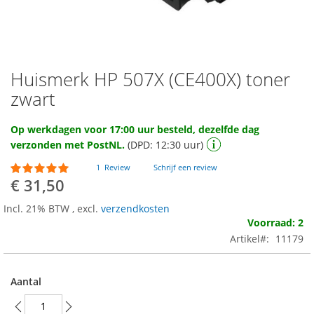
Huismerk HP 507X (CE400X) toner
Ga
naar
zwart
het
begin
Op werkdagen voor 17:00 uur besteld, dezelfde dag
van
verzonden met PostNL.
(DPD: 12:30 uur)
de
afbeeldingen-
Waardering:
1
Review
Schrijf een review
gallerij
100
100
% of
€ 31,50
Incl. 21% BTW
,
excl.
verzendkosten
Voorraad: 2
Artikel
11179
Aantal