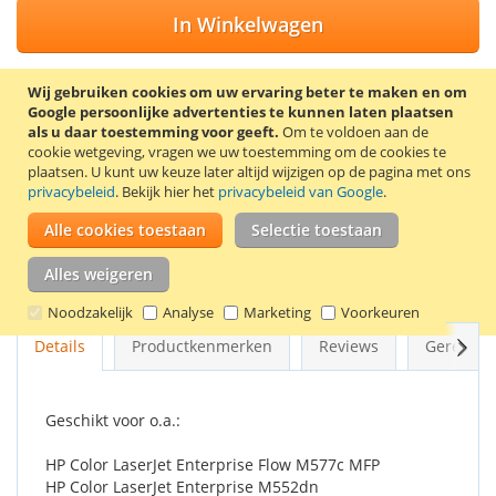
In Winkelwagen
Wij gebruiken cookies om uw ervaring beter te maken en om
Google persoonlijke advertenties te kunnen laten plaatsen
VOEG TOE AAN VERLANGLIJST
als u daar toestemming voor geeft.
Om te voldoen aan de
cookie wetgeving, vragen we uw toestemming om de cookies te
TOEVOEGEN OM TE VERGELIJKEN
plaatsen.
U kunt uw keuze later altijd wijzigen op de pagina met ons
privacybeleid
. Bekijk hier het
privacybeleid van Google
.
Voordeelset met de huismerk HP 508X toners CF360X zwart
(12.500 pagina’s), CF361X cyaan, CF362X geel en CF363X
Alle cookies toestaan
Selectie toestaan
magenta (9.500 pagina’s).
Alles weigeren
Goede kwaliteit en 2 jaar garantie!
Noodzakelijk
Analyse
Marketing
Voorkeuren
Volg
Details
Productkenmerken
Reviews
Gerelate
Geschikt voor o.a.:
HP Color LaserJet Enterprise Flow M577c MFP
HP Color LaserJet Enterprise M552dn