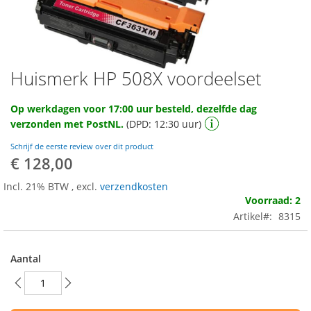
Huismerk HP 508X voordeelset
Ga
naar
het
Op werkdagen voor 17:00 uur besteld, dezelfde dag
begin
verzonden met PostNL.
(DPD: 12:30 uur)
van
de
Schrijf de eerste review over dit product
afbeeldingen-
€ 128,00
gallerij
Incl. 21% BTW
,
excl.
verzendkosten
Voorraad: 2
Artikel
8315
Aantal