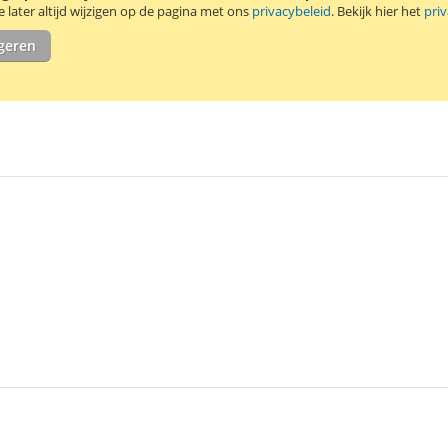
later altijd wijzigen op de pagina met ons
privacybeleid
. Bekijk hier het
pri
Goede kwalite
igeren