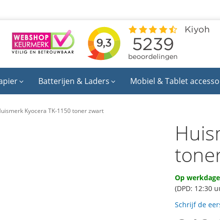
apier
Batterijen & Laders
Mobiel & Tablet accesso
uismerk Kyocera TK-1150 toner zwart
Huis
tone
Op werkdagen
(DPD: 12:30 u
Schrijf de ee