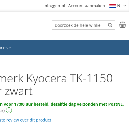
Inloggen
Account aanmaken
NL
Zoek
Wink
Zoek
ires
merk Kyocera TK-1150
r zwart
 voor 17:00 uur besteld, dezelfde dag verzonden met PostNL.
ur)
rste review over dit product