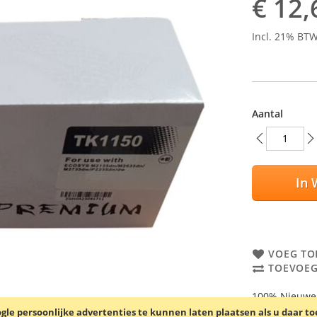
€ 12,
Incl. 21% BT
Aantal
In 
VOEG TO
TOEVOEG
100% Nieuwe c
Capaciteit: 30
le persoonlijke advertenties te kunnen laten plaatsen als u daar t