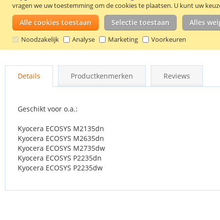
vragen we uw toestemming om de cookies te plaatsen.
U kunt uw keuze 
Alle cookies toestaan
Selectie toestaan
Alles we
Noodzakelijk
Analyse
Marketing
Voorkeuren
Ga
naar
Details
Productkenmerken
Reviews
het
begin
van
de
Geschikt voor o.a.:
afbeeldingen-
gallerij
Kyocera ECOSYS M2135dn
Kyocera ECOSYS M2635dn
Kyocera ECOSYS M2735dw
Kyocera ECOSYS P2235dn
Kyocera ECOSYS P2235dw