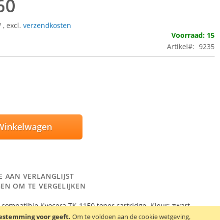
60
W
,
excl.
verzendkosten
Voorraad: 15
Artikel
9235
Winkelwagen
E AAN VERLANGLIJST
EN OM TE VERGELIJKEN
ompatible Kyocera TK-1150 toner cartridge. Kleur: zwart.
00 pagina’s.
oestemming voor geeft.
Om te voldoen aan de cookie wetgeving,