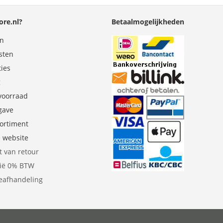
re.nl?
Betaalmogelijkheden
en
sten
ties
g
 voorraad
gave
sortiment
e website
t van retour
gië 0% BTW
eafhandeling