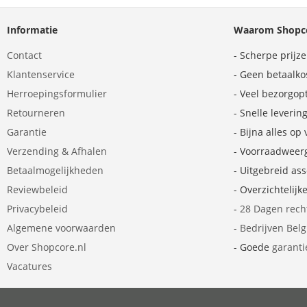
Informatie
Waarom Shopco
Contact
- Scherpe prijz
Klantenservice
- Geen betaalko
Herroepingsformulier
- Veel bezorgop
Retourneren
- Snelle leverin
Garantie
- Bijna alles op
Verzending & Afhalen
- Voorraadweer
Betaalmogelijkheden
- Uitgebreid as
Reviewbeleid
- Overzichtelijk
Privacybeleid
-
28 Dagen rech
Algemene voorwaarden
-
Bedrijven Bel
Over Shopcore.nl
- Goede
garanti
Vacatures