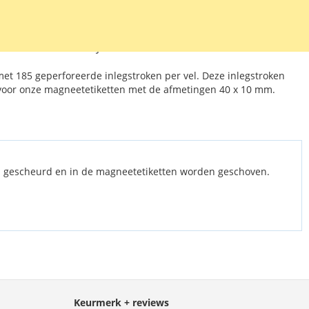
E AAN VERLANGLIJST
EN OM TE VERGELIJKEN
met 185 geperforeerde inlegstroken per vel. Deze inlegstroken
 voor onze magneetetiketten met de afmetingen 40 x 10 mm.
n gescheurd en in de magneetetiketten worden geschoven.
Keurmerk + reviews