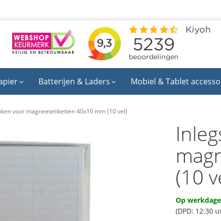
apier
Batterijen & Laders
Mobiel & Tablet accesso
oken voor magneetetiketten 40x10 mm (10 vel)
Inle
magn
(10 v
Op werkdagen
(DPD: 12:30 u