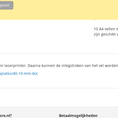
igeren
VOEG TO
TOEVOEG
10 A4 vellen 
zijn geschikt
n laserprinter. Daarna kunnen de inlegstroken van het vel worde
mplates/40-10-mm.doc
re.nl?
Betaalmogelijkheden