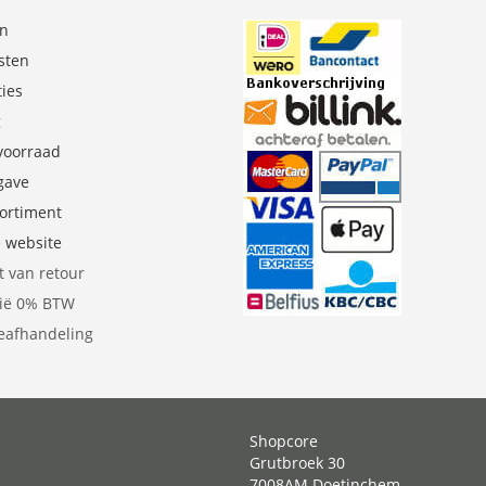
en
sten
ties
g
 voorraad
gave
sortiment
e website
t van retour
gië 0% BTW
eafhandeling
Shopcore
Grutbroek 30
7008AM Doetinchem