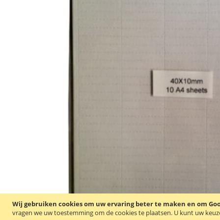
Wij gebruiken cookies om uw ervaring beter te maken en om Goog
vragen we uw toestemming om de cookies te plaatsen.
U kunt uw keuze 