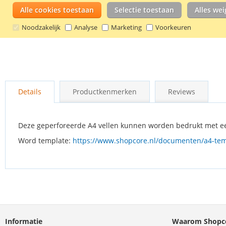
Alle cookies toestaan
Selectie toestaan
Alles we
Noodzakelijk
Analyse
Marketing
Voorkeuren
Ga
naar
het
begin
Details
Productkenmerken
Reviews
van
de
afbeeldingen-
Deze geperforeerde A4 vellen kunnen worden bedrukt met ee
gallerij
Word template:
https://www.shopcore.nl/documenten/a4-te
Informatie
Waarom Shopco