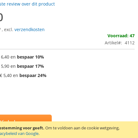
rste review over dit product
0
W
,
excl.
verzendkosten
Voorraad: 47
Artikel
4112
 6,40
en
bespaar
10
%
 5,90
en
bespaar
17
%
€ 5,40
en
bespaar
24
%
Winkelwagen
oestemming voor geeft.
Om te voldoen aan de cookie wetgeving,
vacybeleid van Google
.