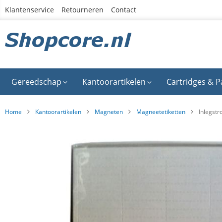
Ga
Klantenservice
Retourneren
Contact
naar
de
inhoud
Gereedschap
Kantoorartikelen
Cartridges & P
Home
Kantoorartikelen
Magneten
Magneetetiketten
Inlegstr
Ga
naar
het
einde
van
de
afbeeldingen-
gallerij