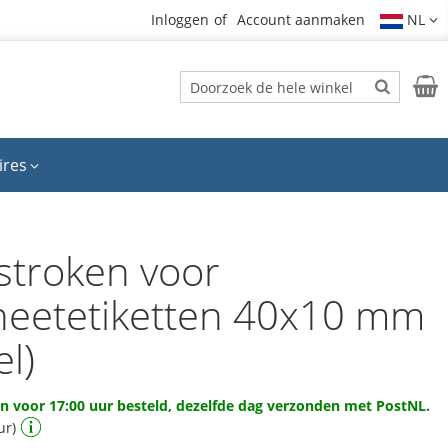
Inloggen
Account aanmaken
NL
Zoek
Wink
Zoek
ires
gstroken voor
eetetiketten 40x10 mm
el)
 voor 17:00 uur besteld, dezelfde dag verzonden met PostNL.
ur)