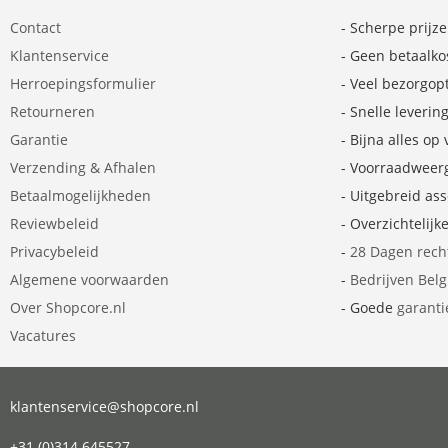
Contact
- Scherpe prijz
Klantenservice
- Geen betaalko
Herroepingsformulier
- Veel bezorgop
Retourneren
- Snelle leverin
Garantie
- Bijna alles op
Verzending & Afhalen
- Voorraadweer
Betaalmogelijkheden
- Uitgebreid as
Reviewbeleid
- Overzichtelijk
Privacybeleid
-
28 Dagen rech
Algemene voorwaarden
-
Bedrijven Bel
Over Shopcore.nl
- Goede
garanti
Vacatures
klantenservice@shopcore.nl
+31 (0)314 645527