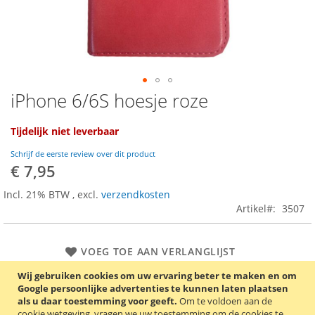
iPhone 6/6S hoesje roze
Ga
naar
het
Tijdelijk niet leverbaar
begin
van
Schrijf de eerste review over dit product
de
€ 7,95
afbeeldingen-
Incl. 21% BTW
,
excl.
verzendkosten
gallerij
Artikel
3507
VOEG TOE AAN VERLANGLIJST
TOEVOEGEN OM TE VERGELIJKEN
Wij gebruiken cookies om uw ervaring beter te maken en om
Google persoonlijke advertenties te kunnen laten plaatsen
als u daar toestemming voor geeft.
Om te voldoen aan de
Stijlvolle Book Case voor de iPhone 6/6S. Kleur: roze.
cookie wetgeving, vragen we uw toestemming om de cookies te