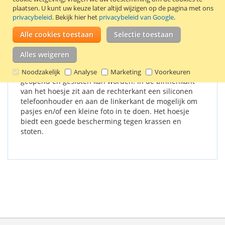
plaatsen.
U kunt uw keuze later altijd wijzigen op de pagina met ons
privacybeleid
. Bekijk hier het
privacybeleid van Google
.
Details
Productkenmerken
Reviews
Alle cookies toestaan
Selectie toestaan
De buitenkant van het telefoonhoesje is gemaakt van
Alles weigeren
kunstleer. Het hoesje is uitgerust met een
magneetsluiting, waarmee het hoesje eenvoudig
Noodzakelijk
Analyse
Marketing
Voorkeuren
geopend en gesloten kan worden. In de binnenkant
van het hoesje zit aan de rechterkant een siliconen
telefoonhouder en aan de linkerkant de mogelijk om
pasjes en/of een kleine foto in te doen. Het hoesje
biedt een goede bescherming tegen krassen en
stoten.