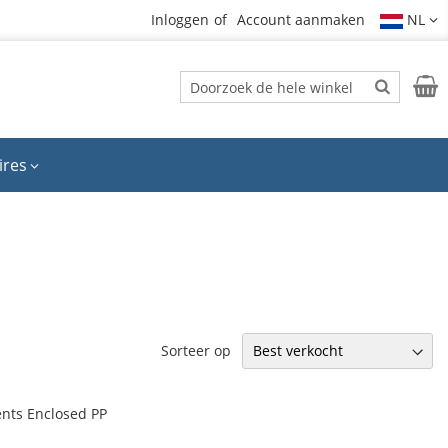
Inloggen
Account aanmaken
NL
Zoek
Wink
Zoek
ires
Sorteer op
nts Enclosed PP