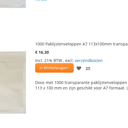
VERLANGLIJST
VERGELIJKEN
1000 Paklijstenveloppen A7 113x100mm transpa
€ 16,30
Incl. 21% BTW
,
excl.
verzendkosten
VOEG
TOEVOEGEN
In Winkelwagen
TOE
OM
Doos met 1000 transparante paklijstenveloppe
AAN
TE
113 x 100 mm en zijn geschikt voor A7 formaat.
VERLANGLIJST
VERGELIJKEN