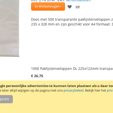
VOEG
TOEVOEGEN
In Winkelwagen
TOE
OM
Doos met 500 transparante paklijstenveloppen
AAN
TE
235 x 328 mm en zijn geschikt voor A4 formaat. 
VERLANGLIJST
VERGELIJKEN
1000 Paklijstenveloppen DL 225x122mm transpa
€ 26,75
Incl. 21% BTW
,
excl.
verzendkosten
le persoonlijke advertenties te kunnen laten plaatsen als u daar t
VOEG
TOEVOEGEN
In Winkelwagen
later altijd wijzigen op de pagina met ons
privacybeleid
. Bekijk hier het
pri
TOE
OM
igeren
Doos met 1000 transparante paklijstenveloppe
AAN
TE
225 x 122 mm en zijn geschikt voor DIN Long for
verder