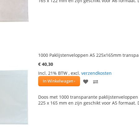
165 x 122 mm en zijn geschikt voor A6 formaat. 
VERLANGLIJST
VERGELIJKEN
1000 Paklijstenveloppen A5 225x165mm transpa
€ 40,30
Incl. 21% BTW
,
excl.
verzendkosten
VOEG
TOEVOEGEN
In Winkelwagen
TOE
OM
Doos met 1000 transparante paklijstenveloppe
AAN
TE
225 x 165 mm en zijn geschikt voor A5 formaat. 
VERLANGLIJST
VERGELIJKEN