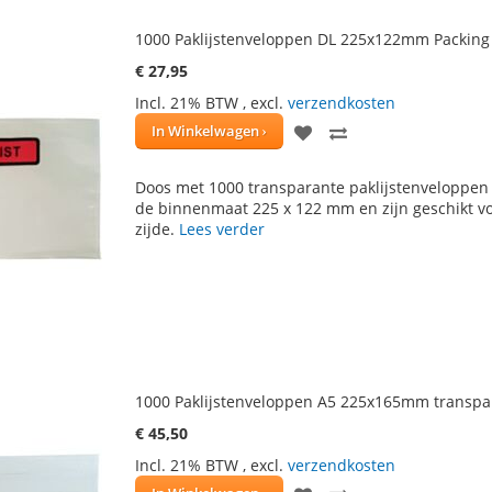
1000 Paklijstenveloppen DL 225x122mm Packing 
€ 27,95
Incl. 21% BTW
,
excl.
verzendkosten
VOEG
TOEVOEGEN
In Winkelwagen
TOE
OM
Doos met 1000 transparante paklijstenveloppen
AAN
TE
de binnenmaat 225 x 122 mm en zijn geschikt vo
zijde.
Lees verder
VERLANGLIJST
VERGELIJKEN
1000 Paklijstenveloppen A5 225x165mm transpar
€ 45,50
Incl. 21% BTW
,
excl.
verzendkosten