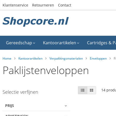
Ga
Klantenservice
Retourneren
Contact
naar
de
inhoud
Gereedschap
Kantoorartikelen
Cartridges & P
Home
Kantoorartikelen
Verpakkingsmaterialen
Enveloppen
P
Paklijstenveloppen
Skip
Tonen
Lijst
Foto-
14
produ
Selectie verfijnen
tabel
to
als
product
list
PRIJS