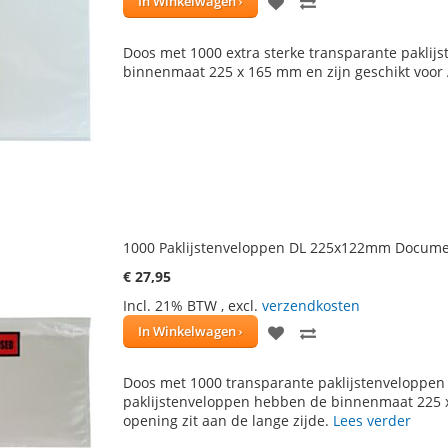
VOEG
TOEVOEGEN
In Winkelwagen
TOE
OM
Doos met 1000 extra sterke transparante pakli
AAN
TE
binnenmaat 225 x 165 mm en zijn geschikt voor 
VERLANGLIJST
VERGELIJKEN
1000 Paklijstenveloppen DL 225x122mm Docume
€ 27,95
Incl. 21% BTW
,
excl.
verzendkosten
VOEG
TOEVOEGEN
In Winkelwagen
TOE
OM
Doos met 1000 transparante paklijstenvelopp
AAN
TE
paklijstenveloppen hebben de binnenmaat 225 x 
opening zit aan de lange zijde.
Lees verder
VERLANGLIJST
VERGELIJKEN