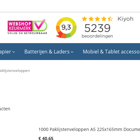
apier
Batterijen & Laders
Mobiel & Tablet accesso
aklijstenveloppen
cten
1000 Paklijstenveloppen A5 225x165mm Docume
€ 40,65