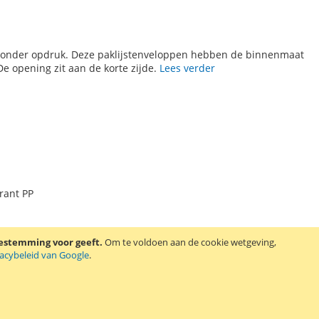
 zonder opdruk. Deze paklijstenveloppen hebben de binnenmaat
De opening zit aan de korte zijde.
Lees verder
rant PP
oestemming voor geeft.
Om te voldoen aan de cookie wetgeving,
vacybeleid van Google
.
n zonder opdruk. Deze paklijstenveloppen hebben de binnenmaat
maat (een derde A4). De opening zit aan de lange zijde.
Lees