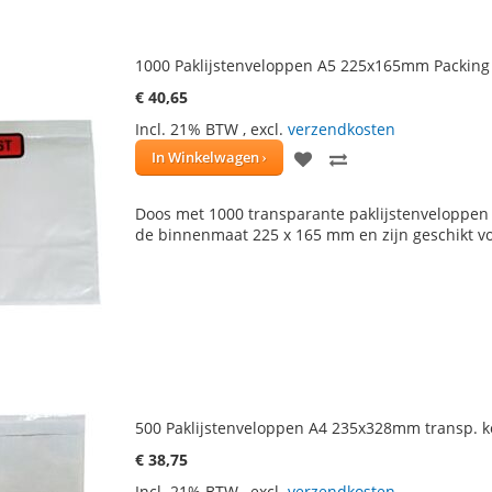
1000 Paklijstenveloppen A5 225x165mm Packing 
€ 40,65
Incl. 21% BTW
,
excl.
verzendkosten
VOEG
TOEVOEGEN
In Winkelwagen
TOE
OM
Doos met 1000 transparante paklijstenveloppen
AAN
TE
de binnenmaat 225 x 165 mm en zijn geschikt vo
VERLANGLIJST
VERGELIJKEN
500 Paklijstenveloppen A4 235x328mm transp. ko
€ 38,75
Incl. 21% BTW
,
excl.
verzendkosten