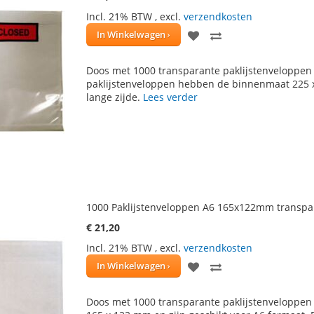
Incl. 21% BTW
,
excl.
verzendkosten
VOEG
TOEVOEGEN
In Winkelwagen
TOE
OM
Doos met 1000 transparante paklijstenvelopp
AAN
TE
paklijstenveloppen hebben de binnenmaat 225 x 
lange zijde.
Lees verder
VERLANGLIJST
VERGELIJKEN
1000 Paklijstenveloppen A6 165x122mm transpa
€ 21,20
Incl. 21% BTW
,
excl.
verzendkosten
VOEG
TOEVOEGEN
In Winkelwagen
TOE
OM
Doos met 1000 transparante paklijstenveloppe
AAN
TE