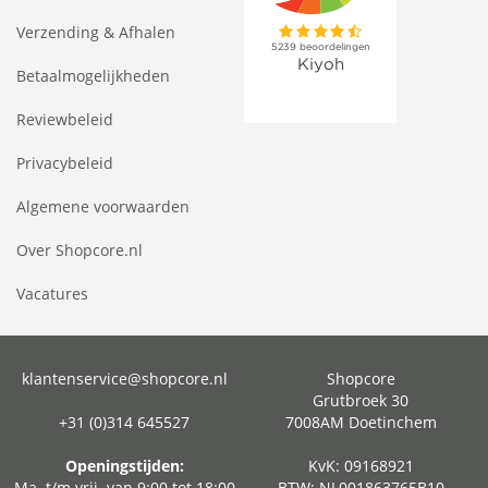
Verzending & Afhalen
Betaalmogelijkheden
Reviewbeleid
Privacybeleid
Algemene voorwaarden
Over Shopcore.nl
Vacatures
klantenservice@shopcore.nl
Shopcore
Grutbroek 30
+31 (0)314 645527
7008AM Doetinchem
Openingstijden:
KvK: 09168921
Ma. t/m vrij. van 9:00 tot 18:00
BTW: NL001863765B10