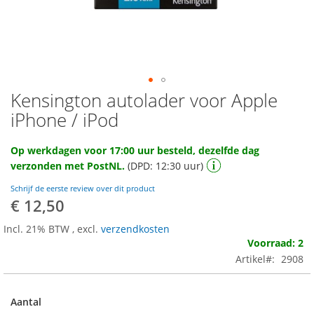
Kensington autolader voor Apple
Ga
naar
iPhone / iPod
het
begin
Op werkdagen voor 17:00 uur besteld, dezelfde dag
van
verzonden met PostNL.
(DPD: 12:30 uur)
de
afbeeldingen-
Schrijf de eerste review over dit product
gallerij
€ 12,50
Incl. 21% BTW
,
excl.
verzendkosten
Voorraad: 2
Artikel
2908
Aantal