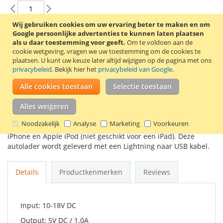
Wij gebruiken cookies om uw ervaring beter te maken en om
Google persoonlijke advertenties te kunnen laten plaatsen
In Winkelwagen
als u daar toestemming voor geeft.
Om te voldoen aan de
cookie wetgeving, vragen we uw toestemming om de cookies te
plaatsen.
U kunt uw keuze later altijd wijzigen op de pagina met ons
privacybeleid
. Bekijk hier het
privacybeleid van Google
.
Alle cookies toestaan
Selectie toestaan
VOEG TOE AAN VERLANGLIJST
Alles weigeren
TOEVOEGEN OM TE VERGELIJKEN
Noodzakelijk
Analyse
Marketing
Voorkeuren
Deze autolader van Kensington is geschikt voor een Apple
iPhone en Apple iPod (niet geschikt voor een iPad). Deze
autolader wordt geleverd met een Lightning naar USB kabel.
Details
Productkenmerken
Reviews
Input: 10-18V DC
Output: 5V DC / 1.0A