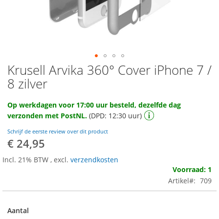
Krusell Arvika 360° Cover iPhone 7 /
Ga
naar
8 zilver
het
begin
Op werkdagen voor 17:00 uur besteld, dezelfde dag
van
verzonden met PostNL.
(DPD: 12:30 uur)
de
afbeeldingen-
Schrijf de eerste review over dit product
gallerij
€ 24,95
Incl. 21% BTW
,
excl.
verzendkosten
Voorraad: 1
Artikel
709
Aantal