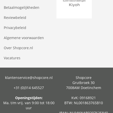
Betaalmogelijkheden
Reviewbeleid
Privacybeleid
Algemene voorwaarden
Over Shopcore.nl
Vacatures
klantenservice@shopcore.nl
Shopcore
Grutbroek 30
+31 (0)314 645527
7008AM Doetinchem
Openingstijden:
KvK: 09168921
Ma. t/m vrij. van 9:00 tot 18:00
BTW: NL001863765B10
uur
IBAN: NL94KNAB0207625840