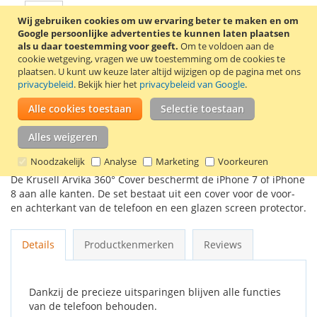
Wij gebruiken cookies om uw ervaring beter te maken en om
Google persoonlijke advertenties te kunnen laten plaatsen
als u daar toestemming voor geeft.
Om te voldoen aan de
In Winkelwagen
cookie wetgeving, vragen we uw toestemming om de cookies te
plaatsen.
U kunt uw keuze later altijd wijzigen op de pagina met ons
privacybeleid
. Bekijk hier het
privacybeleid van Google
.
Alle cookies toestaan
Selectie toestaan
VOEG TOE AAN VERLANGLIJST
Alles weigeren
TOEVOEGEN OM TE VERGELIJKEN
Noodzakelijk
Analyse
Marketing
Voorkeuren
De Krusell Arvika 360° Cover beschermt de iPhone 7 of iPhone
8 aan alle kanten. De set bestaat uit een cover voor de voor-
en achterkant van de telefoon en een glazen screen protector.
Details
Productkenmerken
Reviews
Dankzij de precieze uitsparingen blijven alle functies
van de telefoon behouden.