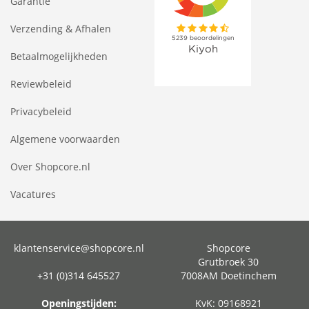
Garantie
Verzending & Afhalen
Betaalmogelijkheden
Reviewbeleid
Privacybeleid
Algemene voorwaarden
Over Shopcore.nl
Vacatures
klantenservice@shopcore.nl
Shopcore
Grutbroek 30
+31 (0)314 645527
7008AM Doetinchem
Openingstijden:
KvK: 09168921