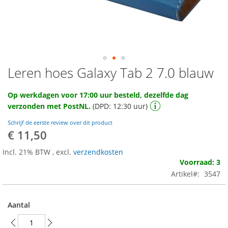
Leren hoes Galaxy Tab 2 7.0 blauw
Ga
naar
het
Op werkdagen voor 17:00 uur besteld, dezelfde dag
begin
verzonden met PostNL.
(DPD: 12:30 uur)
van
de
Schrijf de eerste review over dit product
afbeeldingen-
€ 11,50
gallerij
Incl. 21% BTW
,
excl.
verzendkosten
Voorraad: 3
Artikel
3547
Aantal