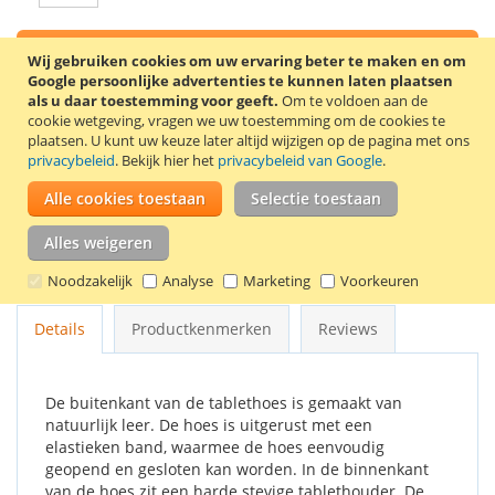
In Winkelwagen
Wij gebruiken cookies om uw ervaring beter te maken en om
Google persoonlijke advertenties te kunnen laten plaatsen
als u daar toestemming voor geeft.
Om te voldoen aan de
cookie wetgeving, vragen we uw toestemming om de cookies te
plaatsen.
U kunt uw keuze later altijd wijzigen op de pagina met ons
privacybeleid
. Bekijk hier het
privacybeleid van Google
.
VOEG TOE AAN VERLANGLIJST
Alle cookies toestaan
Selectie toestaan
TOEVOEGEN OM TE VERGELIJKEN
Alles weigeren
Stijlvolle 360° draaibare tablethoes voor de Samsung Galaxy
Tab 2 7.0 tablet. Kleur: blauw.
Noodzakelijk
Analyse
Marketing
Voorkeuren
Details
Productkenmerken
Reviews
De buitenkant van de tablethoes is gemaakt van
natuurlijk leer. De hoes is uitgerust met een
elastieken band, waarmee de hoes eenvoudig
geopend en gesloten kan worden. In de binnenkant
van de hoes zit een harde stevige tablethouder. De