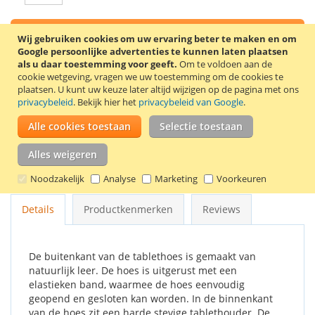
In Winkelwagen
Wij gebruiken cookies om uw ervaring beter te maken en om
Google persoonlijke advertenties te kunnen laten plaatsen
als u daar toestemming voor geeft.
Om te voldoen aan de
cookie wetgeving, vragen we uw toestemming om de cookies te
plaatsen.
U kunt uw keuze later altijd wijzigen op de pagina met ons
privacybeleid
. Bekijk hier het
privacybeleid van Google
.
VOEG TOE AAN VERLANGLIJST
Alle cookies toestaan
Selectie toestaan
TOEVOEGEN OM TE VERGELIJKEN
Alles weigeren
Stijlvolle 360° draaibare tablethoes voor de Samsung Galaxy
Tab 2 7.0 tablet. Kleur: roze.
Noodzakelijk
Analyse
Marketing
Voorkeuren
Details
Productkenmerken
Reviews
De buitenkant van de tablethoes is gemaakt van
natuurlijk leer. De hoes is uitgerust met een
elastieken band, waarmee de hoes eenvoudig
geopend en gesloten kan worden. In de binnenkant
van de hoes zit een harde stevige tablethouder. De