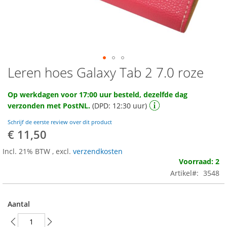
Leren hoes Galaxy Tab 2 7.0 roze
Ga
naar
het
Op werkdagen voor 17:00 uur besteld, dezelfde dag
begin
verzonden met PostNL.
(DPD: 12:30 uur)
van
de
Schrijf de eerste review over dit product
afbeeldingen-
€ 11,50
gallerij
Incl. 21% BTW
,
excl.
verzendkosten
Voorraad: 2
Artikel
3548
Aantal