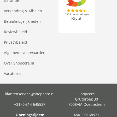
Garantie
Verzending & Afhalen
Betaalmogelijkheden
Reviewbeleid
Privacybeleid
Algemene voorwaarden
Over Shopcore.nl
Vacatures
klantenservice@shopcore.nl
Shopcore
Grutbroek 30
+31 (0)314 645527
7008AM Doetinchem
Openingstijden:
KvK: 09168921