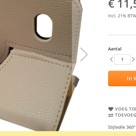
€ 11,
Incl. 21% BT
Aantal
In 
VOEG TO
TOEVOEG
Stijlvolle 36
Kleur: wit.