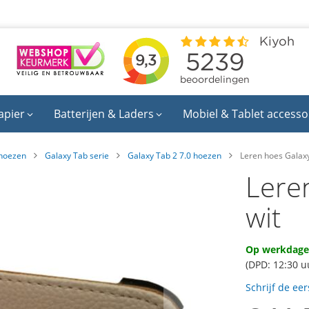
apier
Batterijen & Laders
Mobiel & Tablet accesso
hoezen
Galaxy Tab serie
Galaxy Tab 2 7.0 hoezen
Leren hoes Galaxy
Lere
wit
Op werkdagen
(DPD: 12:30 u
Schrijf de ee