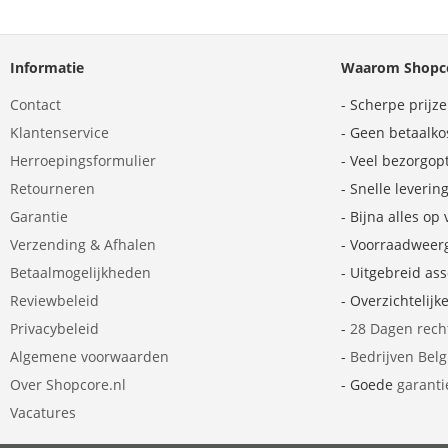
Informatie
Waarom Shopco
Contact
- Scherpe prijz
Klantenservice
- Geen betaalko
Herroepingsformulier
- Veel bezorgop
Retourneren
- Snelle leverin
Garantie
- Bijna alles op
Verzending & Afhalen
- Voorraadweer
Betaalmogelijkheden
- Uitgebreid as
Reviewbeleid
- Overzichtelijk
Privacybeleid
-
28 Dagen rech
Algemene voorwaarden
-
Bedrijven Bel
Over Shopcore.nl
- Goede
garanti
Vacatures