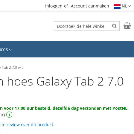
Inloggen
Account aanmaken
NL
Zoek
Wink
Zoek
ires
 Tab 2 7.0 wit
n hoes Galaxy Tab 2 7.0
 voor 17:00 uur besteld, dezelfde dag verzonden met PostNL.
ur)
rste review over dit product