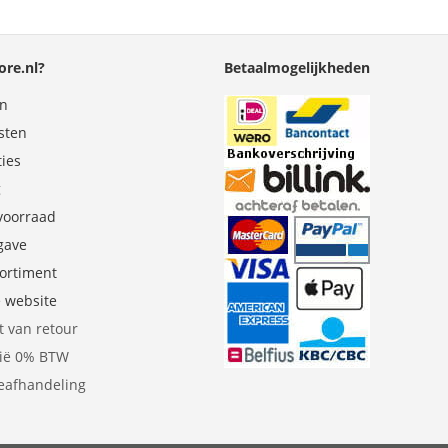
re.nl?
Betaalmogelijkheden
en
sten
ties
g
 voorraad
gave
sortiment
e website
t van retour
gië 0% BTW
eafhandeling