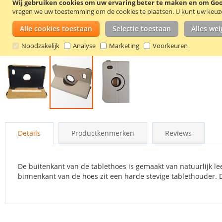
Wij gebruiken cookies om uw ervaring beter te maken en om Goog
vragen we uw toestemming om de cookies te plaatsen.
U kunt uw keuze 
Alle cookies toestaan
Selectie toestaan
Alles we
Noodzakelijk
Analyse
Marketing
Voorkeuren
Ga
naar
Details
Productkenmerken
Reviews
het
begin
van
de
De buitenkant van de tablethoes is gemaakt van natuurlijk l
afbeeldingen-
binnenkant van de hoes zit een harde stevige tablethouder.
gallerij