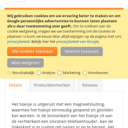
In Winkelwagen
Wij gebruiken cookies om uw ervaring beter te maken en om
Google persoonlijke advertenties te kunnen laten plaatsen
als u daar toestemming voor geeft.
Om te voldoen aan de
cookie wetgeving, vragen we uw toestemming om de cookies te
plaatsen.
U kunt uw keuze later altijd wijzigen op de pagina met ons
privacybeleid
. Bekijk hier het
privacybeleid van Google
.
VOEG TOE AAN VERLANGLIJST
Alle cookies toestaan
Selectie toestaan
TOEVOEGEN OM TE VERGELIJKEN
Alles weigeren
Zwarte book case voor de Samsung Galaxy Note 5. Dit
telefoonhoesje is gemaakt van natuurlijk leer.
Noodzakelijk
Analyse
Marketing
Voorkeuren
Details
Productkenmerken
Reviews
Het hoesje is uitgerust met een magneetsluiting,
waarmee het hoesje eenvoudig geopend en gesloten
kan worden. In de binnenkant van het hoesje zit aan
de rechterkant een siliconen telefoonhouder. Aan de
linkerkant is er ruimte om pasjes in op te bergen. Het