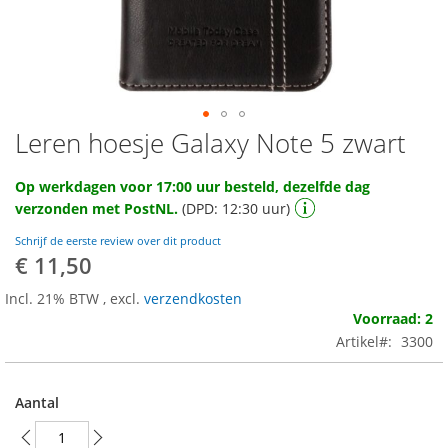
Leren hoesje Galaxy Note 5 zwart
Ga
naar
het
Op werkdagen voor 17:00 uur besteld, dezelfde dag
begin
verzonden met PostNL.
(DPD: 12:30 uur)
van
de
Schrijf de eerste review over dit product
afbeeldingen-
€ 11,50
gallerij
Incl. 21% BTW
,
excl.
verzendkosten
Voorraad: 2
Artikel
3300
Aantal