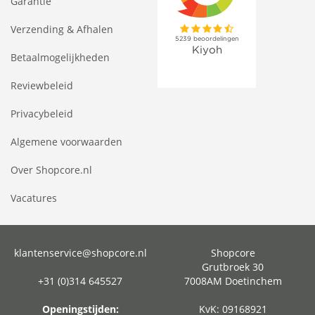
Garantie
Verzending & Afhalen
Betaalmogelijkheden
Reviewbeleid
Privacybeleid
Algemene voorwaarden
Over Shopcore.nl
Vacatures
klantenservice@shopcore.nl
Shopcore
Grutbroek 30
+31 (0)314 645527
7008AM Doetinchem
Openingstijden:
KvK: 09168921