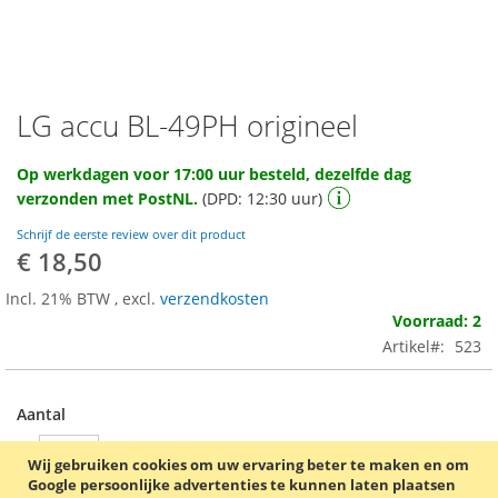
LG accu BL-49PH origineel
Ga
naar
het
Op werkdagen voor 17:00 uur besteld, dezelfde dag
begin
verzonden met PostNL.
(DPD: 12:30 uur)
van
de
Schrijf de eerste review over dit product
afbeeldingen-
€ 18,50
gallerij
Incl. 21% BTW
,
excl.
verzendkosten
Voorraad: 2
Artikel
523
Aantal
Wij gebruiken cookies om uw ervaring beter te maken en om
Google persoonlijke advertenties te kunnen laten plaatsen