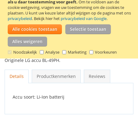
als u daar toestemming voor geeft.
Om te voldoen aan de
In Winkelwagen
cookie wetgeving, vragen we uw toestemming om de cookies te
plaatsen.
U kunt uw keuze later altijd wijzigen op de pagina met ons
privacybeleid
. Bekijk hier het
privacybeleid van Google
.
Alle cookies toestaan
Selectie toestaan
VOEG TOE AAN VERLANGLIJST
Alles weigeren
TOEVOEGEN OM TE VERGELIJKEN
Noodzakelijk
Analyse
Marketing
Voorkeuren
Originele LG accu BL-49PH.
Details
Productkenmerken
Reviews
Accu soort: Li-Ion batterij