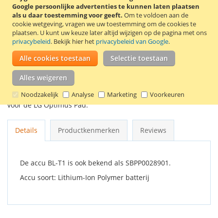
Google persoonlijke advertenties te kunnen laten plaatsen
In Winkelwagen
als u daar toestemming voor geeft.
Om te voldoen aan de
cookie wetgeving, vragen we uw toestemming om de cookies te
plaatsen.
U kunt uw keuze later altijd wijzigen op de pagina met ons
privacybeleid
. Bekijk hier het
privacybeleid van Google
.
Alle cookies toestaan
Selectie toestaan
VOEG TOE AAN VERLANGLIJST
TOEVOEGEN OM TE VERGELIJKEN
Alles weigeren
Noodzakelijk
Analyse
Marketing
Voorkeuren
Originele LG accu BL-T1. Deze accu is onder andere geschikt
voor de LG Optimus Pad.
Details
Productkenmerken
Reviews
De accu BL-T1 is ook bekend als SBPP0028901.
Accu soort: Lithium-Ion Polymer batterij