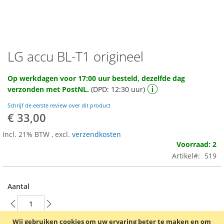
LG accu BL-T1 origineel
Ga
naar
het
Op werkdagen voor 17:00 uur besteld, dezelfde dag
begin
verzonden met PostNL.
(DPD: 12:30 uur)
van
de
Schrijf de eerste review over dit product
afbeeldingen-
€ 33,00
gallerij
Incl. 21% BTW
,
excl.
verzendkosten
Voorraad: 2
Artikel
519
Aantal
Wij gebruiken cookies om uw ervaring beter te maken en om