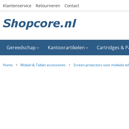
Ga
Klantenservice
Retourneren
Contact
naar
de
inhoud
Gereedschap
Kantoorartikelen
Cartridges & P
Home
Mobiel & Tablet accessoires
Screen protectors voor mobiele te
Ga
naar
het
einde
van
de
afbeeldingen-
gallerij