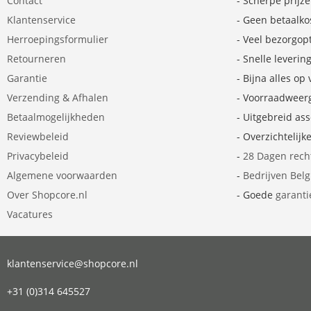
Contact
- Scherpe prijz
Klantenservice
- Geen betaalko
Herroepingsformulier
- Veel bezorgop
Retourneren
- Snelle leverin
Garantie
- Bijna alles op
Verzending & Afhalen
- Voorraadweer
Betaalmogelijkheden
- Uitgebreid as
Reviewbeleid
- Overzichtelijk
Privacybeleid
-
28 Dagen rech
Algemene voorwaarden
-
Bedrijven Bel
Over Shopcore.nl
- Goede
garanti
Vacatures
klantenservice@shopcore.nl
+31 (0)314 645527