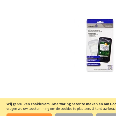
Wij gebruiken cookies om uw ervaring beter te maken en om Goog
vragen we uw toestemming om de cookies te plaatsen.
U kunt uw keuze 