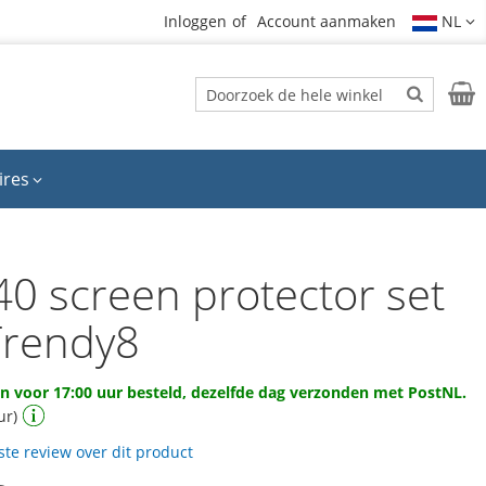
Inloggen
Account aanmaken
NL
Zoek
Wink
Zoek
ires
40 screen protector set
Trendy8
 voor 17:00 uur besteld, dezelfde dag verzonden met PostNL.
ur)
rste review over dit product