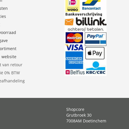
en
sten
ties
g
 voorraad
gave
sortiment
e website
t van retour
gië 0% BTW
eafhandeling
Shopcore
Grutbroek 30
7008AM Doetinchem