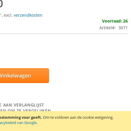
0
W
,
excl.
verzendkosten
Voorraad: 26
Artikel
3071
Winkelwagen
E AAN VERLANGLIJST
EN OM TE VERGELIJKEN
oestemming voor geeft.
Om te voldoen aan de cookie wetgeving,
n protector set voor de LG L40. De set bevat 2 screen protectors,
vacybeleid van Google
.
akdoekje en een kaartje om luchtbellen onder de screen