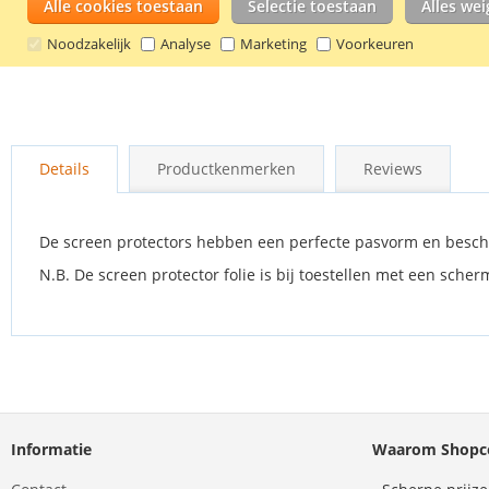
Alle cookies toestaan
Selectie toestaan
Alles we
Noodzakelijk
Analyse
Marketing
Voorkeuren
Ga
naar
Details
Productkenmerken
Reviews
het
begin
van
de
De screen protectors hebben een perfecte pasvorm en besch
afbeeldingen-
N.B. De screen protector folie is bij toestellen met een sch
gallerij
Informatie
Waarom Shopco