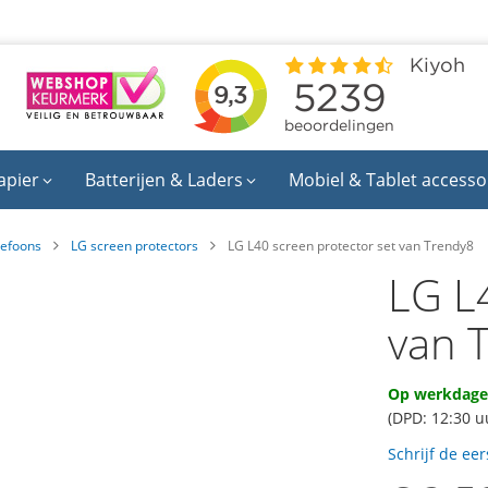
apier
Batterijen & Laders
Mobiel & Tablet accesso
lefoons
LG screen protectors
LG L40 screen protector set van Trendy8
LG L
van 
Op werkdagen
(DPD: 12:30 u
Schrijf de ee