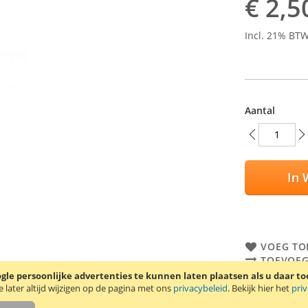
€ 2,5
Incl. 21% BT
Aantal
In 
VOEG TO
TOEVOEG
le persoonlijke advertenties te kunnen laten plaatsen als u daar t
Trendy8 scree
later altijd wijzigen op de pagina met ons
privacybeleid
. Bekijk hier het
pri
een schoonma