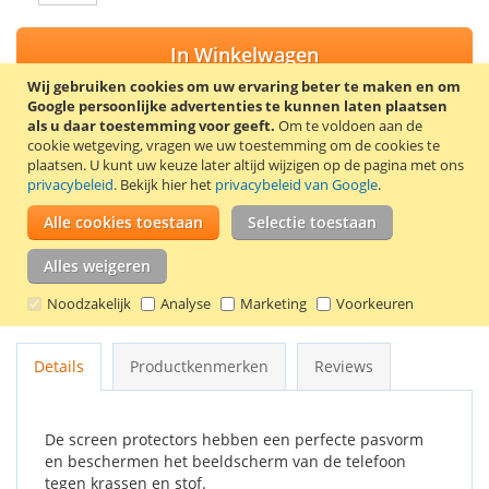
In Winkelwagen
Wij gebruiken cookies om uw ervaring beter te maken en om
Google persoonlijke advertenties te kunnen laten plaatsen
als u daar toestemming voor geeft.
Om te voldoen aan de
cookie wetgeving, vragen we uw toestemming om de cookies te
VOEG TOE AAN VERLANGLIJST
plaatsen.
U kunt uw keuze later altijd wijzigen op de pagina met ons
privacybeleid
. Bekijk hier het
privacybeleid van Google
.
TOEVOEGEN OM TE VERGELIJKEN
Alle cookies toestaan
Selectie toestaan
Trendy8 screen protector set voor de LG Optimus G E971,
E973 en E975. De set bevat 2 screen protectors, een
Alles weigeren
schoonmaakdoekje en een kaartje om luchtbellen onder de
Noodzakelijk
Analyse
Marketing
Voorkeuren
screen protector te verwijderen.
Details
Productkenmerken
Reviews
De screen protectors hebben een perfecte pasvorm
en beschermen het beeldscherm van de telefoon
tegen krassen en stof.