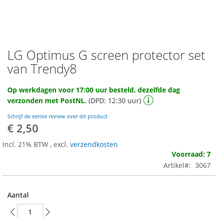
LG Optimus G screen protector set
Ga
naar
van Trendy8
het
begin
Op werkdagen voor 17:00 uur besteld, dezelfde dag
van
verzonden met PostNL.
(DPD: 12:30 uur)
de
afbeeldingen-
Schrijf de eerste review over dit product
gallerij
€ 2,50
Incl. 21% BTW
,
excl.
verzendkosten
Voorraad: 7
Artikel
3067
Aantal