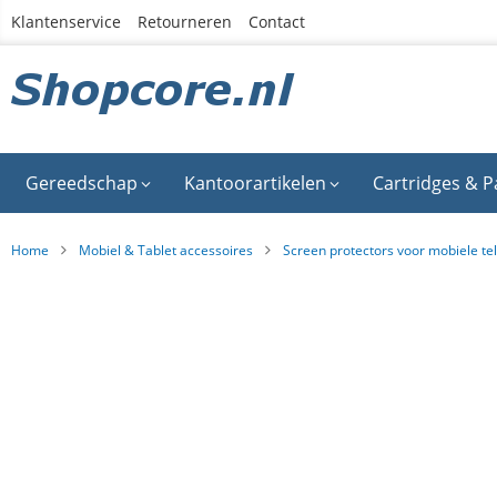
Ga
Klantenservice
Retourneren
Contact
naar
de
inhoud
Gereedschap
Kantoorartikelen
Cartridges & P
Home
Mobiel & Tablet accessoires
Screen protectors voor mobiele te
Ga
naar
het
einde
van
de
afbeeldingen-
gallerij