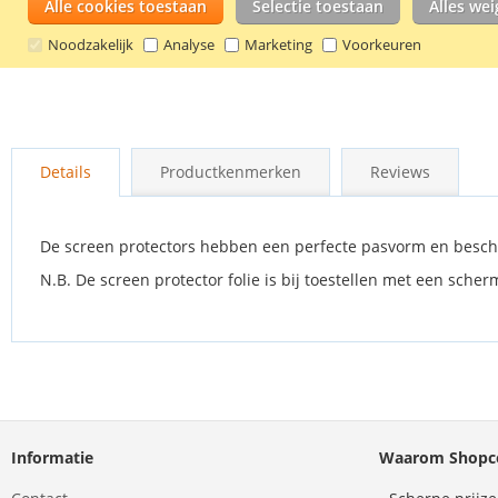
Alle cookies toestaan
Selectie toestaan
Alles we
Noodzakelijk
Analyse
Marketing
Voorkeuren
Ga
naar
Details
Productkenmerken
Reviews
het
begin
van
de
De screen protectors hebben een perfecte pasvorm en besch
afbeeldingen-
N.B. De screen protector folie is bij toestellen met een sch
gallerij
Informatie
Waarom Shopco