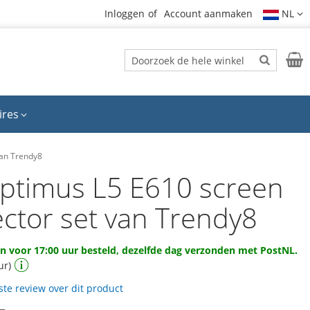
Inloggen
Account aanmaken
NL
Zoek
Wink
Zoek
ires
van Trendy8
ptimus L5 E610 screen
ector set van Trendy8
 voor 17:00 uur besteld, dezelfde dag verzonden met PostNL.
ur)
rste review over dit product