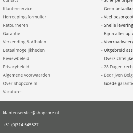
Contact
- Scherpe prijz
Klantenservice
- Geen betaalko
Herroepingsformulier
- Veel bezorgop
Retourneren
- Snelle leverin
Garantie
- Bijna alles op
Verzending & Afhalen
- Voorraadweer
Betaalmogelijkheden
- Uitgebreid as
Reviewbeleid
- Overzichtelijk
Privacybeleid
-
28 Dagen rech
Algemene voorwaarden
-
Bedrijven Bel
Over Shopcore.nl
- Goede
garanti
Vacatures
klantenservice@shopcore.nl
+31 (0)314 645527