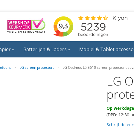
apier
Batterijen & Laders
Mobiel & Tablet accesso
lefoons
LG screen protectors
LG Optimus L5 E610 screen protector set 
LG O
prot
Op werkdagen
(DPD: 12:30 u
Schrijf de ee