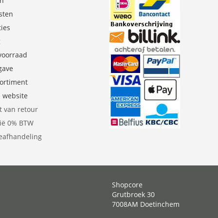
en
sten
ties
g
 voorraad
gave
sortiment
e website
t van retour
gië 0% BTW
eafhandeling
Shopcore
Grutbroek 30
7008AM Doetinchem