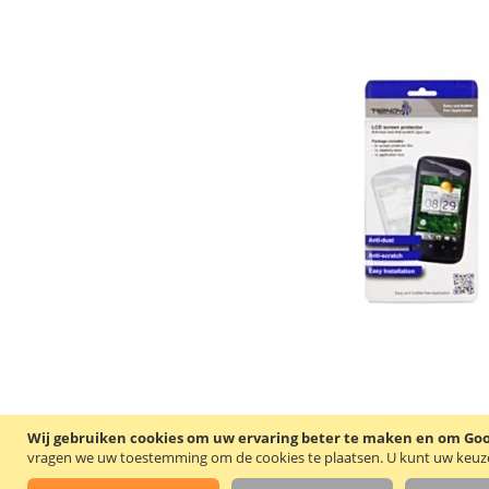
Wij gebruiken cookies om uw ervaring beter te maken en om Goog
vragen we uw toestemming om de cookies te plaatsen.
U kunt uw keuze 