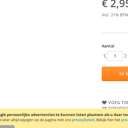
€ 2,9
Incl. 21% BT
Aantal
In 
VOEG TO
TOEVOEG
le persoonlijke advertenties te kunnen laten plaatsen als u daar t
Trendy8 scree
later altijd wijzigen op de pagina met ons
privacybeleid
. Bekijk hier het
pri
screen prote