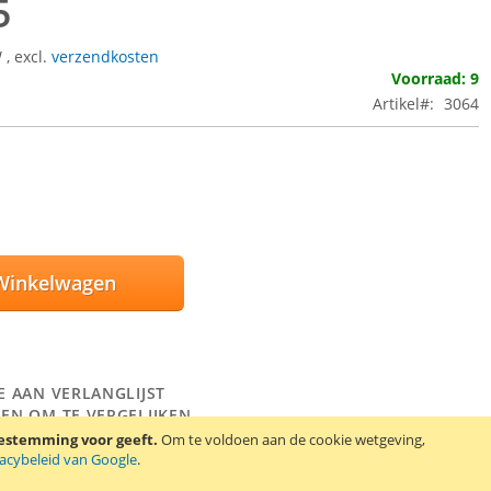
5
W
,
excl.
verzendkosten
Voorraad: 9
Artikel
3064
Winkelwagen
E AAN VERLANGLIJST
EN OM TE VERGELIJKEN
oestemming voor geeft.
Om te voldoen aan de cookie wetgeving,
n protector set voor de LG Optimus L5 E610. De set bevat 2
vacybeleid van Google
.
ctors, een schoonmaakdoekje en een kaartje om luchtbellen