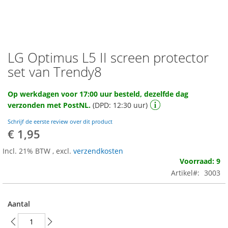
LG Optimus L5 II screen protector
Ga
naar
set van Trendy8
het
begin
Op werkdagen voor 17:00 uur besteld, dezelfde dag
van
verzonden met PostNL.
(DPD: 12:30 uur)
de
afbeeldingen-
Schrijf de eerste review over dit product
gallerij
€ 1,95
Incl. 21% BTW
,
excl.
verzendkosten
Voorraad: 9
Artikel
3003
Aantal