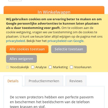
In Winkelwagen
Wij gebruiken cookies om uw ervaring beter te maken en om
Google persoonlijke advertenties te kunnen laten plaatsen
als u daar toestemming voor geeft.
Om te voldoen aan de
cookie wetgeving, vragen we uw toestemming om de cookies te
VOEG TOE AAN VERLANGLIJST
plaatsen.
U kunt uw keuze later altijd wijzigen op de pagina met ons
privacybeleid
. Bekijk hier het
privacybeleid van Google
.
TOEVOEGEN OM TE VERGELIJKEN
Alle cookies toestaan
Selectie toestaan
Trendy8 screen protector set voor de LG Optimus L9 P760. De
set bevat 2 screen protectors, een schoonmaakdoekje en een
Alles weigeren
kaartje om luchtbellen onder de screen protector te
Noodzakelijk
Analyse
Marketing
Voorkeuren
verwijderen.
Details
Productkenmerken
Reviews
De screen protectors hebben een perfecte pasvorm
en beschermen het beeldscherm van de telefoon
tegen krassen en stof.