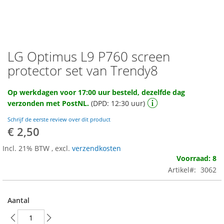
LG Optimus L9 P760 screen
Ga
naar
protector set van Trendy8
het
begin
Op werkdagen voor 17:00 uur besteld, dezelfde dag
van
verzonden met PostNL.
(DPD: 12:30 uur)
de
afbeeldingen-
Schrijf de eerste review over dit product
gallerij
€ 2,50
Incl. 21% BTW
,
excl.
verzendkosten
Voorraad: 8
Artikel
3062
Aantal