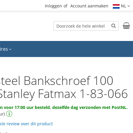
Inloggen
Account aanmaken
NL
Zoek
Wink
Zoek
ires
teel Bankschroef 100
tanley Fatmax 1-83-066
 voor 17:00 uur besteld, dezelfde dag verzonden met PostNL.
ur)
rste review over dit product