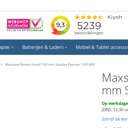
apier
Batterijen & Laders
Mobiel & Tablet accesso
Maxsteel Bankschroef 100 mm Stanley Fatmax 1-83-066
Maxs
mm S
Op werkdagen
(DPD: 12:30 u
Schrijf de ee