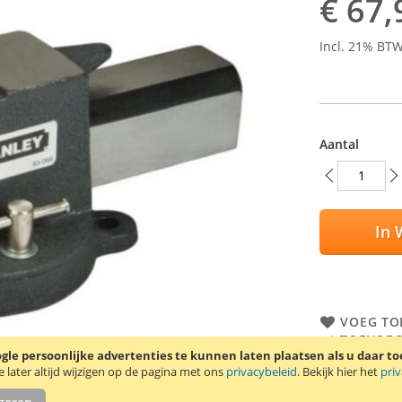
€ 67,
Incl. 21% BT
Aantal
In 
VOEG TO
TOEVOEG
le persoonlijke advertenties te kunnen laten plaatsen als u daar t
later altijd wijzigen op de pagina met ons
privacybeleid
. Bekijk hier het
pri
Deze Stanley
klemcapacite