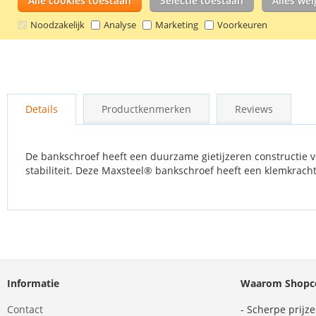
Alle cookies toestaan
Selectie toestaan
Alles we
Noodzakelijk
Analyse
Marketing
Voorkeuren
Ga
naar
Details
Productkenmerken
Reviews
het
begin
van
de
De bankschroef heeft een duurzame gietijzeren constructie 
afbeeldingen-
stabiliteit. Deze Maxsteel® bankschroef heeft een klemkracht
gallerij
Informatie
Waarom Shopco
Contact
- Scherpe prijz