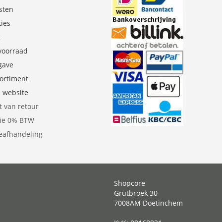
sten
ties
g
 voorraad
gave
sortiment
e website
t van retour
gië 0% BTW
eafhandeling
Shopcore
Grutbroek 30
7008AM Doetinchem