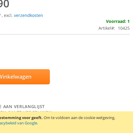
90
W
,
excl.
verzendkosten
Voorraad: 1
Artikel
10425
Winkelwagen
E AAN VERLANGLIJST
EN OM TE VERGELIJKEN
oestemming voor geeft.
Om te voldoen aan de cookie wetgeving,
vacybeleid van Google
.
 Fatmax bankschroef voor zware toepassingen heeft een
it van 100 mm en een klemdiepte van 85 mm.