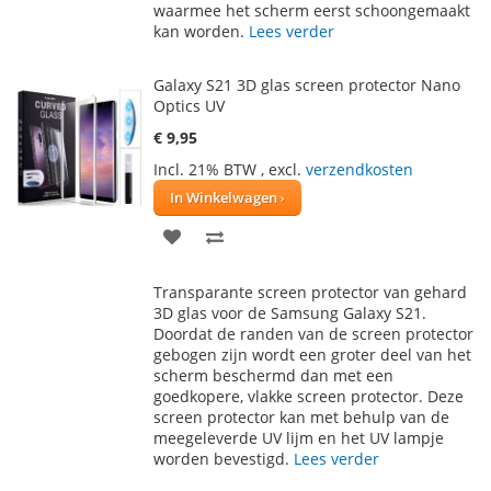
VERLANGLIJST
VERGELIJKEN
waarmee het scherm eerst schoongemaakt
kan worden.
Lees verder
Galaxy S21 3D glas screen protector Nano
Optics UV
€ 9,95
Incl. 21% BTW
,
excl.
verzendkosten
In Winkelwagen
VOEG
TOEVOEGEN
TOE
OM
Transparante screen protector van gehard
AAN
TE
3D glas voor de Samsung Galaxy S21.
Doordat de randen van de screen protector
VERLANGLIJST
VERGELIJKEN
gebogen zijn wordt een groter deel van het
scherm beschermd dan met een
goedkopere, vlakke screen protector. Deze
screen protector kan met behulp van de
meegeleverde UV lijm en het UV lampje
worden bevestigd.
Lees verder