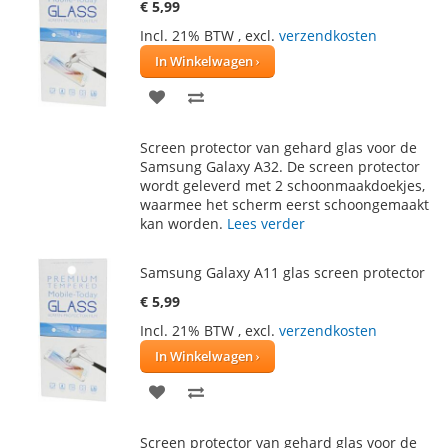
€ 5,99
Incl. 21% BTW
,
excl.
verzendkosten
In Winkelwagen
VOEG
TOEVOEGEN
TOE
OM
Screen protector van gehard glas voor de
AAN
TE
Samsung Galaxy A32. De screen protector
wordt geleverd met 2 schoonmaakdoekjes,
VERLANGLIJST
VERGELIJKEN
waarmee het scherm eerst schoongemaakt
kan worden.
Lees verder
Samsung Galaxy A11 glas screen protector
€ 5,99
Incl. 21% BTW
,
excl.
verzendkosten
In Winkelwagen
VOEG
TOEVOEGEN
TOE
OM
Screen protector van gehard glas voor de