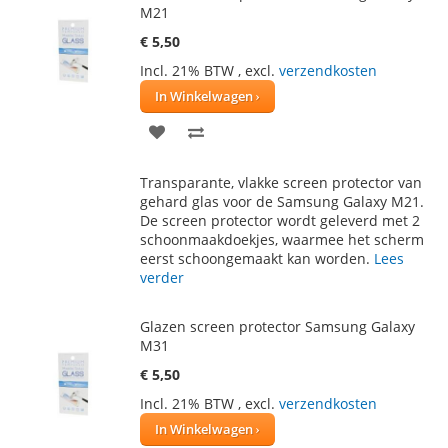
M21
€ 5,50
Incl. 21% BTW
,
excl.
verzendkosten
In Winkelwagen
VOEG
TOEVOEGEN
TOE
OM
Transparante, vlakke screen protector van
AAN
TE
gehard glas voor de Samsung Galaxy M21.
De screen protector wordt geleverd met 2
VERLANGLIJST
VERGELIJKEN
schoonmaakdoekjes, waarmee het scherm
eerst schoongemaakt kan worden.
Lees
verder
Glazen screen protector Samsung Galaxy
M31
€ 5,50
Incl. 21% BTW
,
excl.
verzendkosten
In Winkelwagen