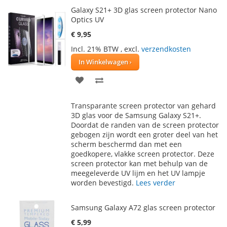
Galaxy S21+ 3D glas screen protector Nano
Optics UV
€ 9,95
Incl. 21% BTW
,
excl.
verzendkosten
In Winkelwagen
VOEG
TOEVOEGEN
TOE
OM
Transparante screen protector van gehard
AAN
TE
3D glas voor de Samsung Galaxy S21+.
Doordat de randen van de screen protector
VERLANGLIJST
VERGELIJKEN
gebogen zijn wordt een groter deel van het
scherm beschermd dan met een
goedkopere, vlakke screen protector. Deze
screen protector kan met behulp van de
meegeleverde UV lijm en het UV lampje
worden bevestigd.
Lees verder
Samsung Galaxy A72 glas screen protector
€ 5,99