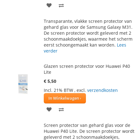
VOEG
TOEVOEGEN
TOE
OM
Transparante, vlakke screen protector van
AAN
TE
gehard glas voor de Samsung Galaxy M31.
De screen protector wordt geleverd met 2
VERLANGLIJST
VERGELIJKEN
schoonmaakdoekjes, waarmee het scherm
eerst schoongemaakt kan worden.
Lees
verder
Glazen screen protector voor Huawei P40
Lite
€ 5,50
Incl. 21% BTW
,
excl.
verzendkosten
In Winkelwagen
VOEG
TOEVOEGEN
TOE
OM
Screen protector van gehard glas voor de
AAN
TE
Huawei P40 Lite. De screen protector wordt
geleverd met 2 schoonmaakdoekjes,