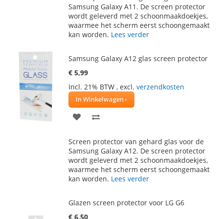
AAN
TE
Samsung Galaxy A11. De screen protector
wordt geleverd met 2 schoonmaakdoekjes,
VERLANGLIJST
VERGELIJKEN
waarmee het scherm eerst schoongemaakt
kan worden.
Lees verder
Samsung Galaxy A12 glas screen protector
€ 5,99
Incl. 21% BTW
,
excl.
verzendkosten
In Winkelwagen
VOEG
TOEVOEGEN
TOE
OM
Screen protector van gehard glas voor de
AAN
TE
Samsung Galaxy A12. De screen protector
wordt geleverd met 2 schoonmaakdoekjes,
VERLANGLIJST
VERGELIJKEN
waarmee het scherm eerst schoongemaakt
kan worden.
Lees verder
Glazen screen protector voor LG G6
€ 6,50