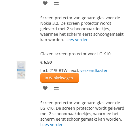
VOEG
TOEVOEGEN
TOE
OM
Screen protector van gehard glas voor de
AAN
TE
Nokia 3.2. De screen protector wordt
geleverd met 2 schoonmaakdoekjes,
VERLANGLIJST
VERGELIJKEN
waarmee het scherm eerst schoongemaakt
kan worden.
Lees verder
Glazen screen protector voor LG K10
€ 6,50
Incl. 21% BTW
,
excl.
verzendkosten
In Winkelwagen
VOEG
TOEVOEGEN
TOE
OM
Screen protector van gehard glas voor de
AAN
TE
LG K10. De screen protector wordt geleverd
met 2 schoonmaakdoekjes, waarmee het
VERLANGLIJST
VERGELIJKEN
scherm eerst schoongemaakt kan worden.
Lees verder