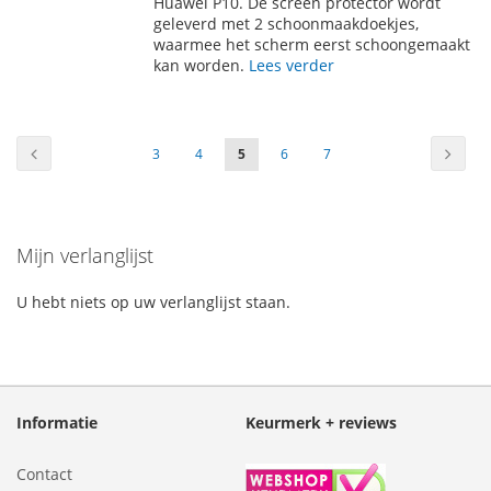
AAN
TE
Huawei P10. De screen protector wordt
geleverd met 2 schoonmaakdoekjes,
VERLANGLIJST
VERGELIJKEN
waarmee het scherm eerst schoongemaakt
kan worden.
Lees verder
Pagina
Pagina
Vorige
Pagin
Volge
Pagina
Pagina
U
Pagina
Pagina
3
4
5
6
7
lees
momenteel
Mijn verlanglijst
pagina
U hebt niets op uw verlanglijst staan.
Informatie
Keurmerk + reviews
Contact