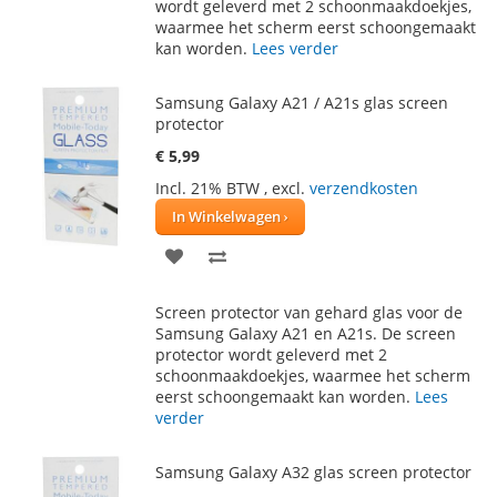
wordt geleverd met 2 schoonmaakdoekjes,
VERLANGLIJST
VERGELIJKEN
waarmee het scherm eerst schoongemaakt
kan worden.
Lees verder
Samsung Galaxy A21 / A21s glas screen
protector
€ 5,99
Incl. 21% BTW
,
excl.
verzendkosten
In Winkelwagen
VOEG
TOEVOEGEN
TOE
OM
Screen protector van gehard glas voor de
AAN
TE
Samsung Galaxy A21 en A21s. De screen
protector wordt geleverd met 2
VERLANGLIJST
VERGELIJKEN
schoonmaakdoekjes, waarmee het scherm
eerst schoongemaakt kan worden.
Lees
verder
Samsung Galaxy A32 glas screen protector