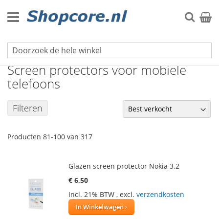
Ga
naar
Zoek
Winke
de
inhoud
Mobiel & Tablet accessoires
Screen protectors voor mobiele
telefoons
Filteren
Producten
81
-
100
van
317
Glazen screen protector Nokia 3.2
€ 6,50
Incl. 21% BTW
,
excl.
verzendkosten
In Winkelwagen