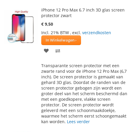
iPhone 12 Pro Max 6.7 inch 3D glas screen
protector zwart
€ 9,50
Incl. 21% BTW
,
excl.
verzendkosten
In Winkelwagen
VOEG
TOEVOEGEN
TOE
OM
Transparante screen protector met een
AAN
TE
zwarte rand voor de iPhone 12 Pro Max (6,7
inch). De screen protector is gemaakt van
VERLANGLIJST
VERGELIJKEN
gehard 3D glas. Doordat de randen van de
screen protector gebogen zijn wordt een
groter deel van het scherm beschermd dan
met een goedkopere, vlakke screen
protector. De screen protector wordt
geleverd met een schoonmaakdoekje,
waarmee het scherm eerst schoongemaakt
kan worden.
Lees verder