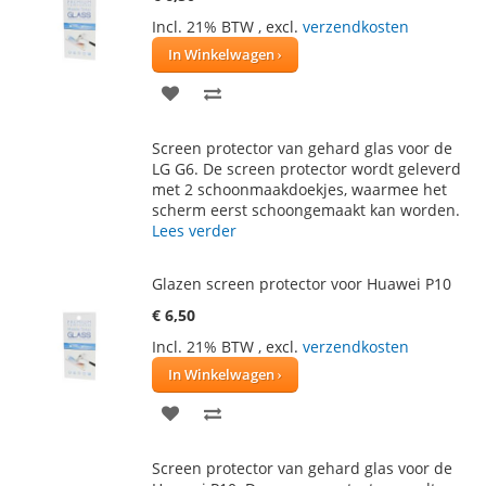
Incl. 21% BTW
,
excl.
verzendkosten
In Winkelwagen
VOEG
TOEVOEGEN
TOE
OM
Screen protector van gehard glas voor de
AAN
TE
LG G6. De screen protector wordt geleverd
met 2 schoonmaakdoekjes, waarmee het
VERLANGLIJST
VERGELIJKEN
scherm eerst schoongemaakt kan worden.
Lees verder
Glazen screen protector voor Huawei P10
€ 6,50
Incl. 21% BTW
,
excl.
verzendkosten
In Winkelwagen
VOEG
TOEVOEGEN
TOE
OM
Screen protector van gehard glas voor de