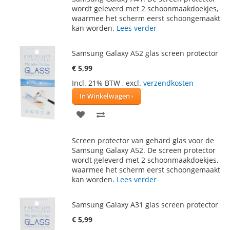
wordt geleverd met 2 schoonmaakdoekjes,
VERLANGLIJST
VERGELIJKEN
waarmee het scherm eerst schoongemaakt
kan worden.
Lees verder
Samsung Galaxy A52 glas screen protector
€ 5,99
Incl. 21% BTW
,
excl.
verzendkosten
In Winkelwagen
VOEG
TOEVOEGEN
TOE
OM
Screen protector van gehard glas voor de
AAN
TE
Samsung Galaxy A52. De screen protector
wordt geleverd met 2 schoonmaakdoekjes,
VERLANGLIJST
VERGELIJKEN
waarmee het scherm eerst schoongemaakt
kan worden.
Lees verder
Samsung Galaxy A31 glas screen protector
€ 5,99