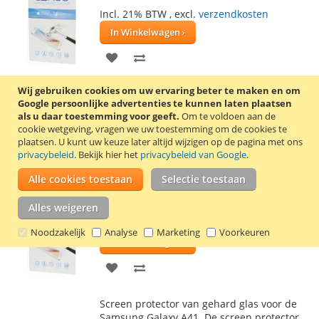
Incl. 21% BTW
,
excl.
verzendkosten
In Winkelwagen
VOEG
TOEVOEGEN
TOE
OM
Wij gebruiken cookies om uw ervaring beter te maken en om
Screen protector van gehard glas voor de
Google persoonlijke advertenties te kunnen laten plaatsen
AAN
TE
Samsung Galaxy A72. De screen protector
als u daar toestemming voor geeft.
Om te voldoen aan de
wordt geleverd met 2 schoonmaakdoekjes,
cookie wetgeving, vragen we uw toestemming om de cookies te
VERLANGLIJST
VERGELIJKEN
waarmee het scherm eerst schoongemaakt
plaatsen.
U kunt uw keuze later altijd wijzigen op de pagina met ons
kan worden.
Lees verder
privacybeleid
. Bekijk hier het
privacybeleid van Google
.
Alle cookies toestaan
Selectie toestaan
Samsung Galaxy A41 glas screen protector
€ 5,99
Alles weigeren
Incl. 21% BTW
,
excl.
verzendkosten
Noodzakelijk
Analyse
Marketing
Voorkeuren
In Winkelwagen
VOEG
TOEVOEGEN
TOE
OM
Screen protector van gehard glas voor de
AAN
TE
Samsung Galaxy A41. De screen protector