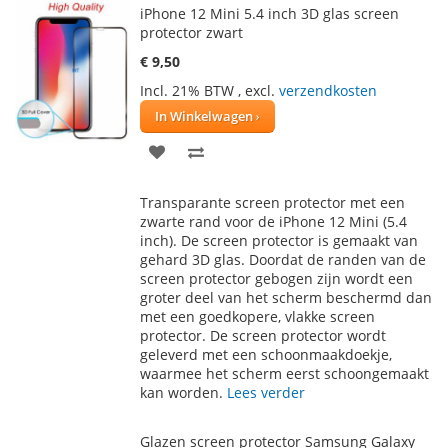
iPhone 12 Mini 5.4 inch 3D glas screen
protector zwart
€ 9,50
Incl. 21% BTW
,
excl.
verzendkosten
In Winkelwagen
VOEG
TOEVOEGEN
TOE
OM
Transparante screen protector met een
AAN
TE
zwarte rand voor de iPhone 12 Mini (5.4
inch). De screen protector is gemaakt van
VERLANGLIJST
VERGELIJKEN
gehard 3D glas. Doordat de randen van de
screen protector gebogen zijn wordt een
groter deel van het scherm beschermd dan
met een goedkopere, vlakke screen
protector. De screen protector wordt
geleverd met een schoonmaakdoekje,
waarmee het scherm eerst schoongemaakt
kan worden.
Lees verder
Glazen screen protector Samsung Galaxy