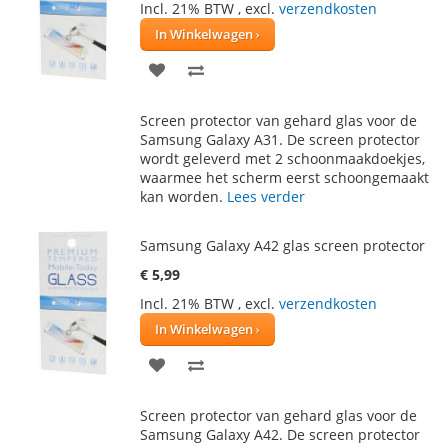
Incl. 21% BTW
,
excl.
verzendkosten
In Winkelwagen
VOEG
TOEVOEGEN
TOE
OM
Screen protector van gehard glas voor de
AAN
TE
Samsung Galaxy A31. De screen protector
wordt geleverd met 2 schoonmaakdoekjes,
VERLANGLIJST
VERGELIJKEN
waarmee het scherm eerst schoongemaakt
kan worden.
Lees verder
Samsung Galaxy A42 glas screen protector
€ 5,99
Incl. 21% BTW
,
excl.
verzendkosten
In Winkelwagen
VOEG
TOEVOEGEN
TOE
OM
Screen protector van gehard glas voor de
AAN
TE
Samsung Galaxy A42. De screen protector