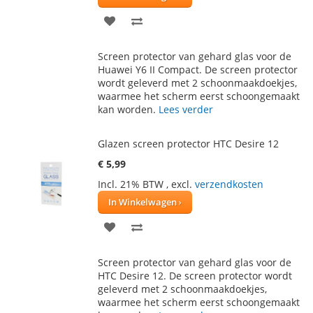
VOEG
TOEVOEGEN
TOE
OM
Screen protector van gehard glas voor de
AAN
TE
Huawei Y6 II Compact. De screen protector
wordt geleverd met 2 schoonmaakdoekjes,
VERLANGLIJST
VERGELIJKEN
waarmee het scherm eerst schoongemaakt
kan worden.
Lees verder
Glazen screen protector HTC Desire 12
€ 5,99
Incl. 21% BTW
,
excl.
verzendkosten
In Winkelwagen
VOEG
TOEVOEGEN
TOE
OM
Screen protector van gehard glas voor de
AAN
TE
HTC Desire 12. De screen protector wordt
geleverd met 2 schoonmaakdoekjes,
VERLANGLIJST
VERGELIJKEN
waarmee het scherm eerst schoongemaakt