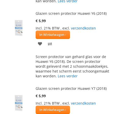
kan worden.
Lees verder
Glazen screen protector Huawei Y6 (2018)
€ 5,99
Incl. 21% BTW
,
excl.
verzendkosten
In Winkelwagen
VOEG
TOEVOEGEN
TOE
OM
Screen protector van gehard glas voor de
AAN
TE
Huawei Y6 (2018). De screen protector
wordt geleverd met 2 schoonmaakdoekjes,
VERLANGLIJST
VERGELIJKEN
waarmee het scherm eerst schoongemaakt
kan worden.
Lees verder
Glazen screen protector Huawei Y7 (2018)
€ 5,99
Incl. 21% BTW
,
excl.
verzendkosten
In Winkelwagen