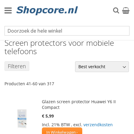
Ga
naar
Zoek
Winke
de
inhoud
Mobiel & Tablet accessoires
Screen protectors voor mobiele
telefoons
Filteren
Producten
41
-
60
van
317
Glazen screen protector Huawei Y6 II
Compact
€ 5,99
Incl. 21% BTW
,
excl.
verzendkosten
In Winkelwagen