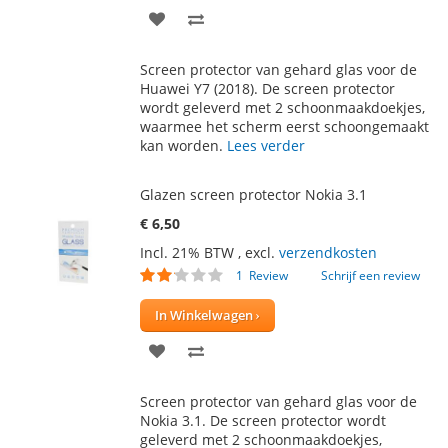
VOEG
TOEVOEGEN
TOE
OM
Screen protector van gehard glas voor de
AAN
TE
Huawei Y7 (2018). De screen protector
wordt geleverd met 2 schoonmaakdoekjes,
VERLANGLIJST
VERGELIJKEN
waarmee het scherm eerst schoongemaakt
kan worden.
Lees verder
Glazen screen protector Nokia 3.1
€ 6,50
Incl. 21% BTW
,
excl.
verzendkosten
Waardering:
1
Review
Schrijf een review
40
100
% of
In Winkelwagen
VOEG
TOEVOEGEN
TOE
OM
Screen protector van gehard glas voor de
AAN
TE
Nokia 3.1. De screen protector wordt
geleverd met 2 schoonmaakdoekjes,