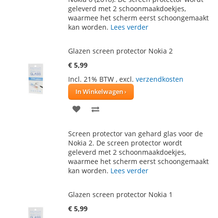
geleverd met 2 schoonmaakdoekjes,
VERLANGLIJST
VERGELIJKEN
waarmee het scherm eerst schoongemaakt
kan worden.
Lees verder
Glazen screen protector Nokia 2
€ 5,99
Incl. 21% BTW
,
excl.
verzendkosten
In Winkelwagen
VOEG
TOEVOEGEN
TOE
OM
Screen protector van gehard glas voor de
AAN
TE
Nokia 2. De screen protector wordt
geleverd met 2 schoonmaakdoekjes,
VERLANGLIJST
VERGELIJKEN
waarmee het scherm eerst schoongemaakt
kan worden.
Lees verder
Glazen screen protector Nokia 1
€ 5,99