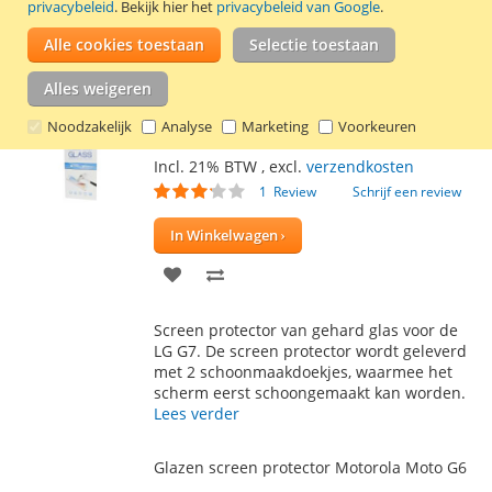
privacybeleid
. Bekijk hier het
privacybeleid van Google
.
geleverd met 2 schoonmaakdoekjes,
VERLANGLIJST
VERGELIJKEN
waarmee het scherm eerst schoongemaakt
Alle cookies toestaan
Selectie toestaan
kan worden.
Lees verder
Alles weigeren
Glazen screen protector LG G7
Noodzakelijk
Analyse
Marketing
Voorkeuren
€ 5,99
Incl. 21% BTW
,
excl.
verzendkosten
Waardering:
1
Review
Schrijf een review
60
100
% of
In Winkelwagen
VOEG
TOEVOEGEN
TOE
OM
Screen protector van gehard glas voor de
AAN
TE
LG G7. De screen protector wordt geleverd
met 2 schoonmaakdoekjes, waarmee het
VERLANGLIJST
VERGELIJKEN
scherm eerst schoongemaakt kan worden.
Lees verder
Glazen screen protector Motorola Moto G6