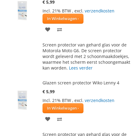
€ 5,99
Incl. 21% BTW
,
excl.
verzendkosten
In Winkelwagen
VOEG
TOEVOEGEN
TOE
OM
Screen protector van gehard glas voor de
AAN
TE
Motorola Moto G6. De screen protector
wordt geleverd met 2 schoonmaakdoekjes,
VERLANGLIJST
VERGELIJKEN
waarmee het scherm eerst schoongemaakt
kan worden.
Lees verder
Glazen screen protector Wiko Lenny 4
€ 5,99
Incl. 21% BTW
,
excl.
verzendkosten
In Winkelwagen
VOEG
TOEVOEGEN
TOE
OM
Screen protector van gehard glas voor de