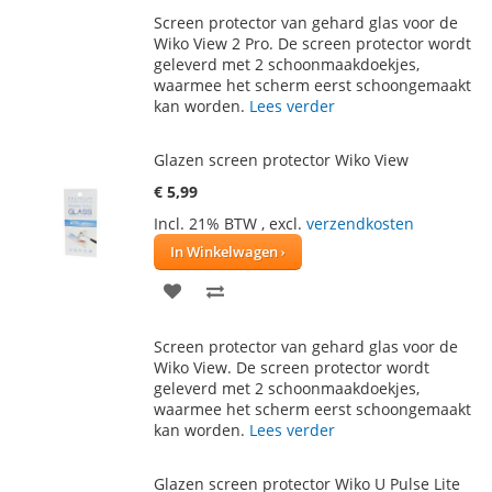
TOE
OM
Screen protector van gehard glas voor de
AAN
TE
Wiko View 2 Pro. De screen protector wordt
geleverd met 2 schoonmaakdoekjes,
VERLANGLIJST
VERGELIJKEN
waarmee het scherm eerst schoongemaakt
kan worden.
Lees verder
Glazen screen protector Wiko View
€ 5,99
Incl. 21% BTW
,
excl.
verzendkosten
In Winkelwagen
VOEG
TOEVOEGEN
TOE
OM
Screen protector van gehard glas voor de
AAN
TE
Wiko View. De screen protector wordt
geleverd met 2 schoonmaakdoekjes,
VERLANGLIJST
VERGELIJKEN
waarmee het scherm eerst schoongemaakt
kan worden.
Lees verder
Glazen screen protector Wiko U Pulse Lite