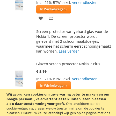
Incl. 21% BTW
,
excl.
verzendkosten
In Winkelwagen
VOEG
TOEVOEGEN
TOE
OM
Screen protector van gehard glas voor de
AAN
TE
Nokia 1. De screen protector wordt
geleverd met 2 schoonmaakdoekjes,
VERLANGLIJST
VERGELIJKEN
waarmee het scherm eerst schoongemaakt
kan worden.
Lees verder
Glazen screen protector Nokia 7 Plus
€ 5,99
Incl. 21% BTW
,
excl.
verzendkosten
In Winkelwagen
VOEG
TOEVOEGEN
Wij gebruiken cookies om uw ervaring beter te maken en om
Google persoonlijke advertenties te kunnen laten plaatsen
TOE
OM
als u daar toestemming voor geeft.
Om te voldoen aan de
Screen protector van gehard glas voor de
cookie wetgeving, vragen we uw toestemming om de cookies te
AAN
TE
Nokia 7 Plus. De screen protector wordt
plaatsen.
U kunt uw keuze later altijd wijzigen op de pagina met ons