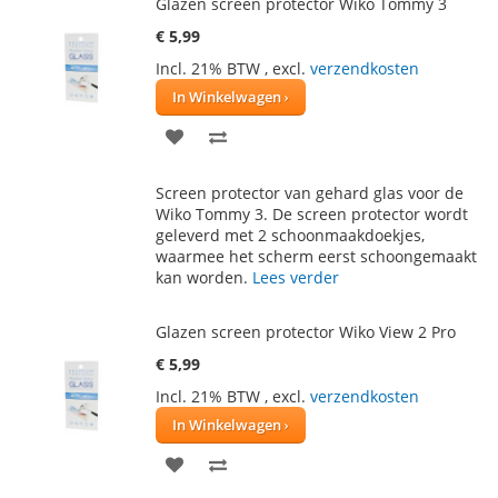
Glazen screen protector Wiko Tommy 3
€ 5,99
Incl. 21% BTW
,
excl.
verzendkosten
In Winkelwagen
VOEG
TOEVOEGEN
TOE
OM
Screen protector van gehard glas voor de
AAN
TE
Wiko Tommy 3. De screen protector wordt
geleverd met 2 schoonmaakdoekjes,
VERLANGLIJST
VERGELIJKEN
waarmee het scherm eerst schoongemaakt
kan worden.
Lees verder
Glazen screen protector Wiko View 2 Pro
€ 5,99
Incl. 21% BTW
,
excl.
verzendkosten
In Winkelwagen
VOEG
TOEVOEGEN