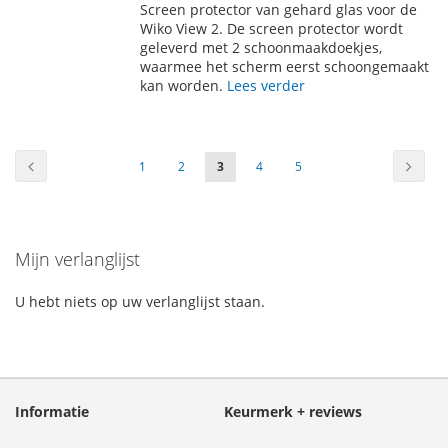
Screen protector van gehard glas voor de
AAN
TE
Wiko View 2. De screen protector wordt
geleverd met 2 schoonmaakdoekjes,
VERLANGLIJST
VERGELIJKEN
waarmee het scherm eerst schoongemaakt
kan worden.
Lees verder
Pagina
Pagina
Vorige
Pagin
Volge
Pagina
Pagina
U
Pagina
Pagina
1
2
3
4
5
lees
momenteel
Mijn verlanglijst
pagina
U hebt niets op uw verlanglijst staan.
Informatie
Keurmerk + reviews