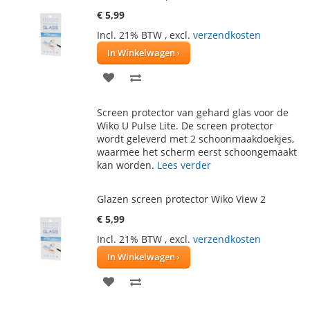
€ 5,99
Incl. 21% BTW
,
excl.
verzendkosten
In Winkelwagen
VOEG
TOEVOEGEN
TOE
OM
Screen protector van gehard glas voor de
AAN
TE
Wiko U Pulse Lite. De screen protector
wordt geleverd met 2 schoonmaakdoekjes,
VERLANGLIJST
VERGELIJKEN
waarmee het scherm eerst schoongemaakt
kan worden.
Lees verder
Glazen screen protector Wiko View 2
€ 5,99
Incl. 21% BTW
,
excl.
verzendkosten
In Winkelwagen
VOEG
TOEVOEGEN
TOE
OM