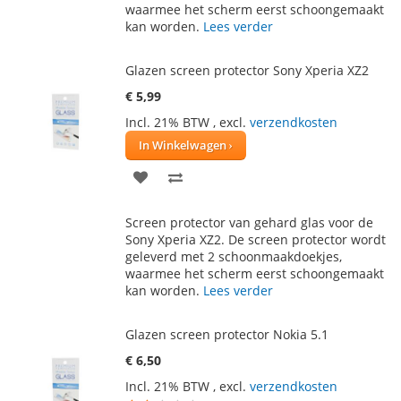
VERLANGLIJST
VERGELIJKEN
waarmee het scherm eerst schoongemaakt
kan worden.
Lees verder
Glazen screen protector Sony Xperia XZ2
€ 5,99
Incl. 21% BTW
,
excl.
verzendkosten
In Winkelwagen
VOEG
TOEVOEGEN
TOE
OM
Screen protector van gehard glas voor de
AAN
TE
Sony Xperia XZ2. De screen protector wordt
geleverd met 2 schoonmaakdoekjes,
VERLANGLIJST
VERGELIJKEN
waarmee het scherm eerst schoongemaakt
kan worden.
Lees verder
Glazen screen protector Nokia 5.1
€ 6,50
Incl. 21% BTW
,
excl.
verzendkosten