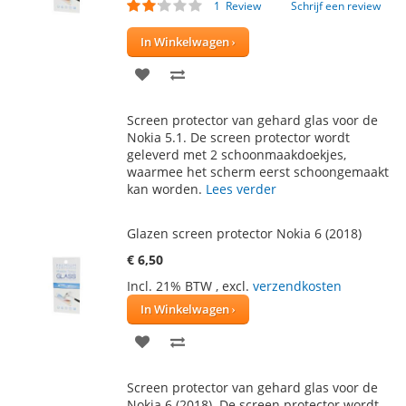
Waardering:
1
Review
Schrijf een review
40
100
% of
In Winkelwagen
VOEG
TOEVOEGEN
TOE
OM
Screen protector van gehard glas voor de
AAN
TE
Nokia 5.1. De screen protector wordt
geleverd met 2 schoonmaakdoekjes,
VERLANGLIJST
VERGELIJKEN
waarmee het scherm eerst schoongemaakt
kan worden.
Lees verder
Glazen screen protector Nokia 6 (2018)
€ 6,50
Incl. 21% BTW
,
excl.
verzendkosten
In Winkelwagen
VOEG
TOEVOEGEN
TOE
OM
Screen protector van gehard glas voor de
AAN
TE
Nokia 6 (2018). De screen protector wordt