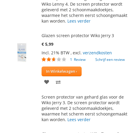
AAN
TE
Wiko Lenny 4. De screen protector wordt
geleverd met 2 schoonmaakdoekjes,
VERLANGLIJST
VERGELIJKEN
waarmee het scherm eerst schoongemaakt
kan worden.
Lees verder
Glazen screen protector Wiko Jerry 3
€ 5,99
Incl. 21% BTW
,
excl.
verzendkosten
Waardering:
1
Review
Schrijf een review
50
100
% of
In Winkelwagen
VOEG
TOEVOEGEN
TOE
OM
Screen protector van gehard glas voor de
AAN
TE
Wiko Jerry 3. De screen protector wordt
geleverd met 2 schoonmaakdoekjes,
VERLANGLIJST
VERGELIJKEN
waarmee het scherm eerst schoongemaakt
kan worden.
Lees verder