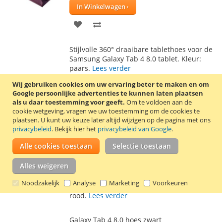
In Winkelwagen
VOEG
TOEVOEGEN
TOE
OM
Stijlvolle 360° draaibare tablethoes voor de
AAN
TE
Samsung Galaxy Tab 4 8.0 tablet. Kleur:
paars.
Lees verder
VERLANGLIJST
VERGELIJKEN
Wij gebruiken cookies om uw ervaring beter te maken en om
Galaxy Tab 4 8.0 hoes rood
Google persoonlijke advertenties te kunnen laten plaatsen
als u daar toestemming voor geeft.
Om te voldoen aan de
€ 11,50
cookie wetgeving, vragen we uw toestemming om de cookies te
plaatsen.
U kunt uw keuze later altijd wijzigen op de pagina met ons
Incl. 21% BTW
,
excl.
verzendkosten
privacybeleid
. Bekijk hier het
privacybeleid van Google
.
In Winkelwagen
Alle cookies toestaan
Selectie toestaan
VOEG
TOEVOEGEN
Alles weigeren
TOE
OM
Stijlvolle 360° draaibare tablethoes voor de
Noodzakelijk
Analyse
Marketing
Voorkeuren
AAN
TE
Samsung Galaxy Tab 4 8.0 tablet. Kleur:
rood.
Lees verder
VERLANGLIJST
VERGELIJKEN
Galaxy Tab 4 8.0 hoes zwart