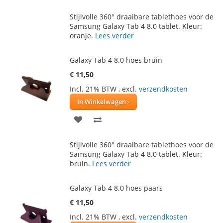
TOE
OM
Stijlvolle 360° draaibare tablethoes voor de
AAN
TE
Samsung Galaxy Tab 4 8.0 tablet. Kleur:
oranje.
Lees verder
VERLANGLIJST
VERGELIJKEN
Galaxy Tab 4 8.0 hoes bruin
€ 11,50
Incl. 21% BTW
,
excl.
verzendkosten
In Winkelwagen
VOEG
TOEVOEGEN
TOE
OM
Stijlvolle 360° draaibare tablethoes voor de
AAN
TE
Samsung Galaxy Tab 4 8.0 tablet. Kleur:
bruin.
Lees verder
VERLANGLIJST
VERGELIJKEN
Galaxy Tab 4 8.0 hoes paars
€ 11,50
Incl. 21% BTW
,
excl.
verzendkosten