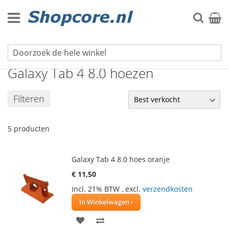
Ga
naar
Zoek
Winke
de
inhoud
Galaxy Tab 4 serie
Galaxy Tab 4 8.0 hoezen
Filteren
5
producten
Galaxy Tab 4 8.0 hoes oranje
€ 11,50
Incl. 21% BTW
,
excl.
verzendkosten
In Winkelwagen
VOEG
TOEVOEGEN