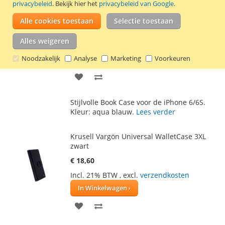
privacybeleid
. Bekijk hier het
privacybeleid van Google
.
VERLANGLIJST
VERGELIJKEN
iPhone 6/6S hoesje aqua blauw
Alle cookies toestaan
Selectie toestaan
€ 7,95
Alles weigeren
Incl. 21% BTW
,
excl.
verzendkosten
Noodzakelijk
Analyse
Marketing
Voorkeuren
In Winkelwagen
VOEG
TOEVOEGEN
TOE
OM
Stijlvolle Book Case voor de iPhone 6/6S.
AAN
TE
Kleur: aqua blauw.
Lees verder
VERLANGLIJST
VERGELIJKEN
Krusell Vargön Universal WalletCase 3XL
zwart
€ 18,60
Incl. 21% BTW
,
excl.
verzendkosten
In Winkelwagen
VOEG
TOEVOEGEN
TOE
OM