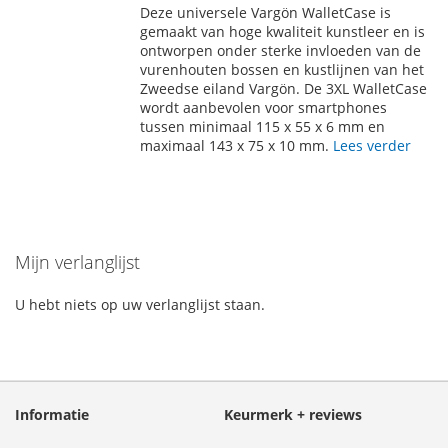
Deze universele Vargön WalletCase is
AAN
TE
gemaakt van hoge kwaliteit kunstleer en is
ontworpen onder sterke invloeden van de
VERLANGLIJST
VERGELIJKEN
vurenhouten bossen en kustlijnen van het
Zweedse eiland Vargön. De 3XL WalletCase
wordt aanbevolen voor smartphones
tussen minimaal 115 x 55 x 6 mm en
maximaal 143 x 75 x 10 mm.
Lees verder
Mijn verlanglijst
U hebt niets op uw verlanglijst staan.
Informatie
Keurmerk + reviews