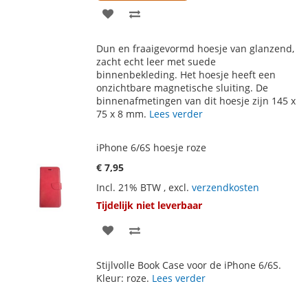
VOEG
TOEVOEGEN
TOE
OM
Dun en fraaigevormd hoesje van glanzend,
AAN
TE
zacht echt leer met suede
binnenbekleding. Het hoesje heeft een
VERLANGLIJST
VERGELIJKEN
onzichtbare magnetische sluiting. De
binnenafmetingen van dit hoesje zijn 145 x
75 x 8 mm.
Lees verder
iPhone 6/6S hoesje roze
€ 7,95
Incl. 21% BTW
,
excl.
verzendkosten
Tijdelijk niet leverbaar
VOEG
TOEVOEGEN
TOE
OM
Stijlvolle Book Case voor de iPhone 6/6S.
AAN
TE
Kleur: roze.
Lees verder
VERLANGLIJST
VERGELIJKEN