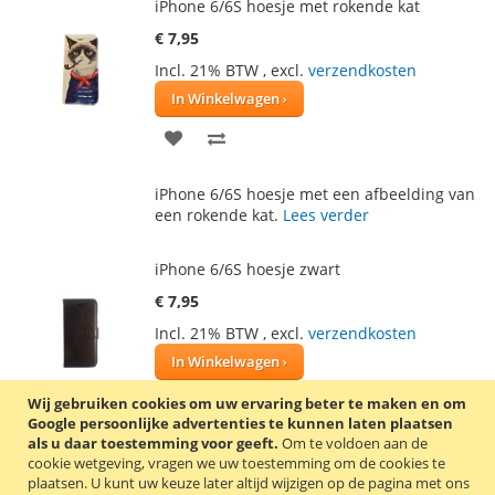
iPhone 6/6S hoesje met rokende kat
€ 7,95
Incl. 21% BTW
,
excl.
verzendkosten
In Winkelwagen
VOEG
TOEVOEGEN
TOE
OM
iPhone 6/6S hoesje met een afbeelding van
AAN
TE
een rokende kat.
Lees verder
VERLANGLIJST
VERGELIJKEN
iPhone 6/6S hoesje zwart
€ 7,95
Incl. 21% BTW
,
excl.
verzendkosten
In Winkelwagen
VOEG
TOEVOEGEN
Wij gebruiken cookies om uw ervaring beter te maken en om
Google persoonlijke advertenties te kunnen laten plaatsen
TOE
OM
als u daar toestemming voor geeft.
Om te voldoen aan de
Stijlvolle Book Case voor de iPhone 6/6S.
cookie wetgeving, vragen we uw toestemming om de cookies te
AAN
TE
Kleur: zwart.
Lees verder
plaatsen.
U kunt uw keuze later altijd wijzigen op de pagina met ons