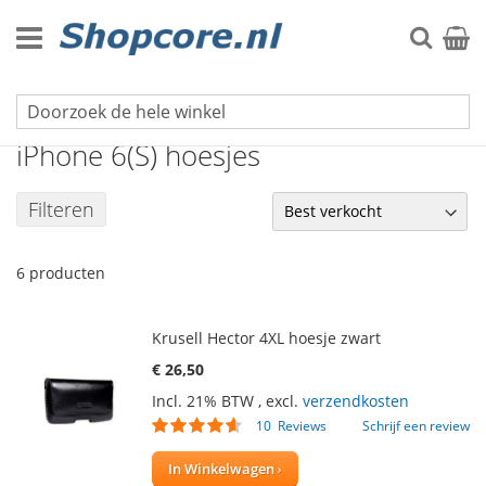
Ga
naar
Zoek
Winke
de
inhoud
iPhone hoesjes
iPhone 6(S) hoesjes
Filteren
6
producten
Krusell Hector 4XL hoesje zwart
€ 26,50
Incl. 21% BTW
,
excl.
verzendkosten
Waardering:
10
Reviews
Schrijf een review
88
100
% of
In Winkelwagen