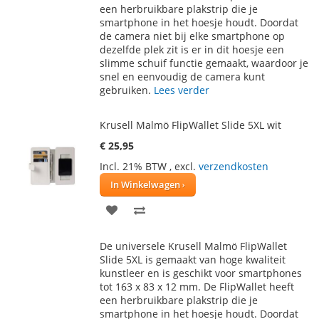
een herbruikbare plakstrip die je
smartphone in het hoesje houdt. Doordat
de camera niet bij elke smartphone op
dezelfde plek zit is er in dit hoesje een
slimme schuif functie gemaakt, waardoor je
snel en eenvoudig de camera kunt
gebruiken.
Lees verder
Krusell Malmö FlipWallet Slide 5XL wit
€ 25,95
Incl. 21% BTW
,
excl.
verzendkosten
In Winkelwagen
VOEG
TOEVOEGEN
TOE
OM
De universele Krusell Malmö FlipWallet
AAN
TE
Slide 5XL is gemaakt van hoge kwaliteit
kunstleer en is geschikt voor smartphones
VERLANGLIJST
VERGELIJKEN
tot 163 x 83 x 12 mm. De FlipWallet heeft
een herbruikbare plakstrip die je
smartphone in het hoesje houdt. Doordat