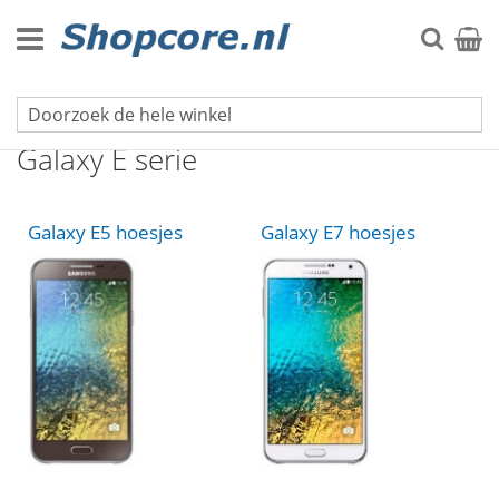
Ga
naar
Zoek
Winke
de
inhoud
Samsung hoesjes
Galaxy E serie
Galaxy E5 hoesjes
Galaxy E7 hoesjes