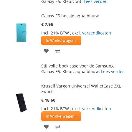
AAN
TE
Galaxy E5. Kleur: wit.
Lees verder
VERLANGLIJST
VERGELIJKEN
Galaxy E5 hoesje aqua blauw
€ 7,95
Incl. 21% BTW
,
excl.
verzendkosten
In Winkelwagen
VOEG
TOEVOEGEN
TOE
OM
Stijlvolle book case voor de Samsung
AAN
TE
Galaxy E5. Kleur: aqua blauw.
Lees verder
VERLANGLIJST
VERGELIJKEN
Krusell Vargön Universal WalletCase 3XL
zwart
€ 18,60
Incl. 21% BTW
,
excl.
verzendkosten
In Winkelwagen
VOEG
TOEVOEGEN