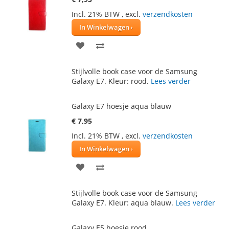
Incl. 21% BTW
,
excl.
verzendkosten
In Winkelwagen
VOEG
TOEVOEGEN
TOE
OM
Stijlvolle book case voor de Samsung
AAN
TE
Galaxy E7. Kleur: rood.
Lees verder
VERLANGLIJST
VERGELIJKEN
Galaxy E7 hoesje aqua blauw
€ 7,95
Incl. 21% BTW
,
excl.
verzendkosten
In Winkelwagen
VOEG
TOEVOEGEN
TOE
OM
Stijlvolle book case voor de Samsung
AAN
TE
Galaxy E7. Kleur: aqua blauw.
Lees verder
VERLANGLIJST
VERGELIJKEN
Galaxy E5 hoesje rood