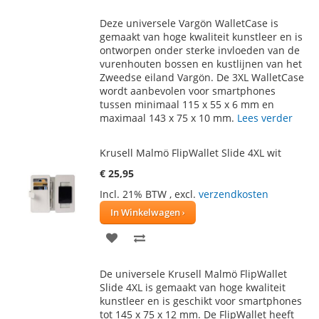
TOE
OM
Deze universele Vargön WalletCase is
AAN
TE
gemaakt van hoge kwaliteit kunstleer en is
ontworpen onder sterke invloeden van de
VERLANGLIJST
VERGELIJKEN
vurenhouten bossen en kustlijnen van het
Zweedse eiland Vargön. De 3XL WalletCase
wordt aanbevolen voor smartphones
tussen minimaal 115 x 55 x 6 mm en
maximaal 143 x 75 x 10 mm.
Lees verder
Krusell Malmö FlipWallet Slide 4XL wit
€ 25,95
Incl. 21% BTW
,
excl.
verzendkosten
In Winkelwagen
VOEG
TOEVOEGEN
TOE
OM
De universele Krusell Malmö FlipWallet
AAN
TE
Slide 4XL is gemaakt van hoge kwaliteit
kunstleer en is geschikt voor smartphones
VERLANGLIJST
VERGELIJKEN
tot 145 x 75 x 12 mm. De FlipWallet heeft