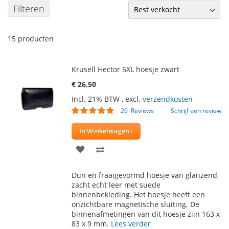
Filteren
15
producten
Krusell Hector 5XL hoesje zwart
€ 26,50
Incl. 21% BTW
,
excl.
verzendkosten
Waardering:
26
Reviews
Schrijf een review
92
100
% of
In Winkelwagen
VOEG
TOEVOEGEN
TOE
OM
Dun en fraaigevormd hoesje van glanzend,
AAN
TE
zacht echt leer met suede
binnenbekleding. Het hoesje heeft een
VERLANGLIJST
VERGELIJKEN
onzichtbare magnetische sluiting. De
binnenafmetingen van dit hoesje zijn 163 x
83 x 9 mm.
Lees verder