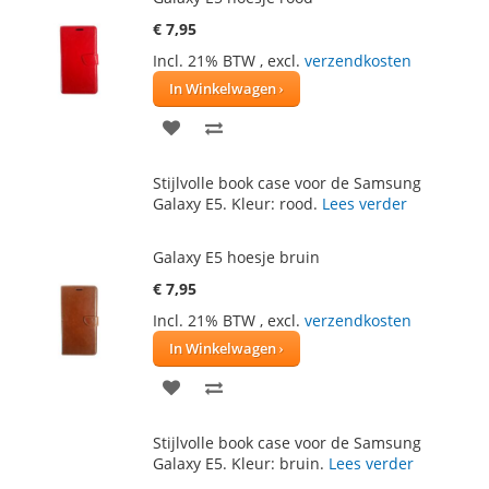
€ 7,95
Incl. 21% BTW
,
excl.
verzendkosten
In Winkelwagen
VOEG
TOEVOEGEN
TOE
OM
Stijlvolle book case voor de Samsung
AAN
TE
Galaxy E5. Kleur: rood.
Lees verder
VERLANGLIJST
VERGELIJKEN
Galaxy E5 hoesje bruin
€ 7,95
Incl. 21% BTW
,
excl.
verzendkosten
In Winkelwagen
VOEG
TOEVOEGEN
TOE
OM
Stijlvolle book case voor de Samsung
AAN
TE
Galaxy E5. Kleur: bruin.
Lees verder