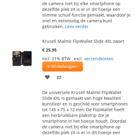
de camera niet bij elke smartphone op
dezelfde plek zit is er in dit hoesje een
slimme schuif functie gemaakt, waardoor je
snel en eenvoudig de camera kunt
gebruiken.
Lees verder
Krusell Malmö FlipWallet Slide 4XL zwart
€ 25,95
Incl. 21% BTW
,
excl.
verzendkosten
In Winkelwagen
VOEG
TOEVOEGEN
TOE
OM
De universele Krusell Malmö FlipWallet
AAN
TE
Slide 4XL is gemaakt van hoge kwaliteit
kunstleer en is geschikt voor smartphones
VERLANGLIJST
VERGELIJKEN
tot 145 x 75 x 12 mm. De FlipWallet heeft
een herbruikbare plakstrip die je
smartphone in het hoesje houdt. Doordat
de camera niet bij elke smartphone op
dezelfde plek zit is er in dit hoesje een