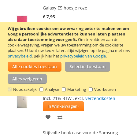
VERLANGLIJST
VERGELIJKEN
Galaxy E5 hoesje roze
€ 7,95
Incl. 21% BTW
,
excl.
verzendkosten
Wij gebruiken cookies om uw ervaring beter te maken en om
In Winkelwagen
Google persoonlijke advertenties te kunnen laten plaatsen
als u daar toestemming voor geeft.
Om te voldoen aan de
VOEG
TOEVOEGEN
cookie wetgeving, vragen we uw toestemming om de cookies te
plaatsen.
U kunt uw keuze later altijd wijzigen op de pagina met ons
TOE
OM
privacybeleid
. Bekijk hier het
privacybeleid van Google
.
Stijlvolle book case voor de Samsung
AAN
TE
Galaxy E5. Kleur: roze.
Lees verder
Alle cookies toestaan
Selectie toestaan
VERLANGLIJST
VERGELIJKEN
Alles weigeren
Galaxy E5 hoesje wit
Noodzakelijk
Analyse
Marketing
Voorkeuren
€ 7,95
Incl. 21% BTW
,
excl.
verzendkosten
In Winkelwagen
VOEG
TOEVOEGEN
TOE
OM
Stijlvolle book case voor de Samsung