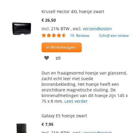
Krusell Hector 4XL hoesje zwart
€ 26,50
Incl. 21% BTW
,
excl.
verzendkosten
Waardering:
10
Reviews
Schrijf een review
88
100
% of
In Winkelwagen
VOEG
TOEVOEGEN
TOE
OM
Dun en fraaigevormd hoesje van glanzend,
AAN
TE
zacht echt leer met suede
binnenbekleding. Het hoesje heeft een
VERLANGLIJST
VERGELIJKEN
onzichtbare magnetische sluiting. De
binnenafmetingen van dit hoesje zijn 145 x
75 x 8 mm.
Lees verder
Galaxy E5 hoesje zwart
€ 7,95
Incl. 21% BTW
,
excl.
verzendkosten