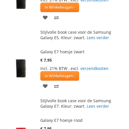
In Winkelwagen
VOEG
TOEVOEGEN
TOE
OM
Stijlvolle book case voor de Samsung
AAN
TE
Galaxy E5. Kleur: zwart.
Lees verder
VERLANGLIJST
VERGELIJKEN
Galaxy E7 hoesje zwart
€ 7,95
Incl. 21% BTW
,
excl.
verzendkosten
In Winkelwagen
VOEG
TOEVOEGEN
TOE
OM
Stijlvolle book case voor de Samsung
AAN
TE
Galaxy E7. Kleur: zwart.
Lees verder
VERLANGLIJST
VERGELIJKEN
Galaxy E7 hoesje rood
€ 7,95