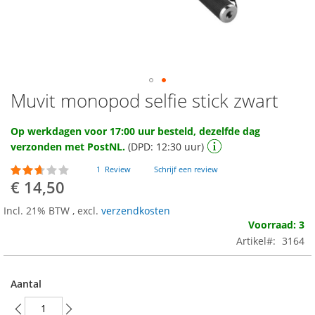
Muvit monopod selfie stick zwart
Ga
naar
het
Op werkdagen voor 17:00 uur besteld, dezelfde dag
begin
verzonden met PostNL.
(DPD: 12:30 uur)
van
de
Waardering:
1
Review
Schrijf een review
50
100
afbeeldingen-
% of
€ 14,50
gallerij
Incl. 21% BTW
,
excl.
verzendkosten
Voorraad: 3
Artikel
3164
Aantal