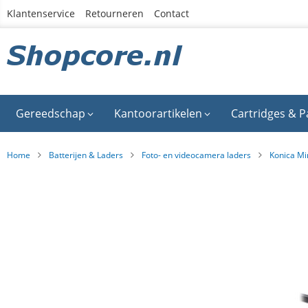
Ga
Klantenservice
Retourneren
Contact
naar
de
inhoud
Gereedschap
Kantoorartikelen
Cartridges & P
Home
Batterijen & Laders
Foto- en videocamera laders
Konica Mi
Ga
naar
het
einde
van
de
afbeeldingen-
gallerij