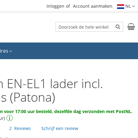
Inloggen
Account aanmaken
NL
Zoek
Wink
Zoek
ires
 EN-EL1 lader incl.
s (Patona)
 voor 17:00 uur besteld, dezelfde dag verzonden met PostNL.
ur)
2
Reviews
Schrijf een review