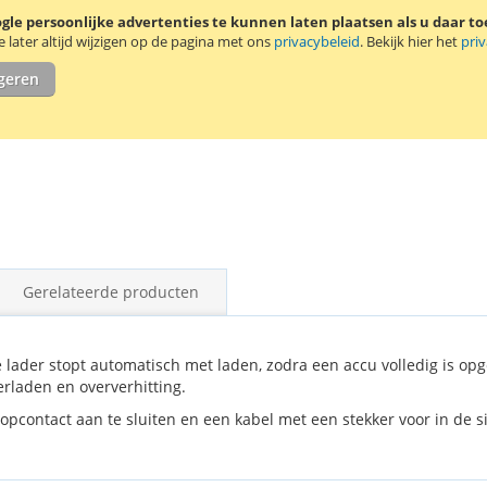
andere in de N
le persoonlijke advertenties te kunnen laten plaatsen als u daar t
5400 / 5700 
later altijd wijzigen op de pagina met ons
privacybeleid
. Bekijk hier het
pri
igeren
Gerelateerde producten
 lader stopt automatisch met laden, zodra een accu volledig is opg
erladen en oververhitting.
pcontact aan te sluiten en een kabel met een stekker voor in de si