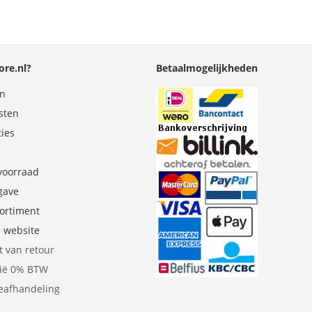
re.nl?
Betaalmogelijkheden
en
sten
ties
g
 voorraad
gave
sortiment
e website
t van retour
gië 0% BTW
eafhandeling