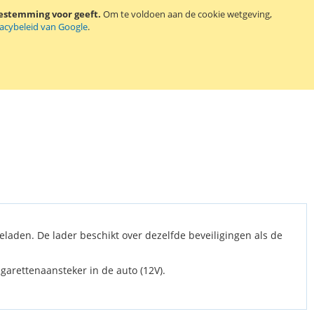
ikon CoolPix 775 / 880 / 885 / 995 / 4300 / 4500 / 4800 / 5000 /
oestemming voor geeft.
Om te voldoen aan de cookie wetgeving,
en Konica Minolta Dimage A200.
vacybeleid van Google
.
eladen. De lader beschikt over dezelfde beveiligingen als de
garettenaansteker in de auto (12V).