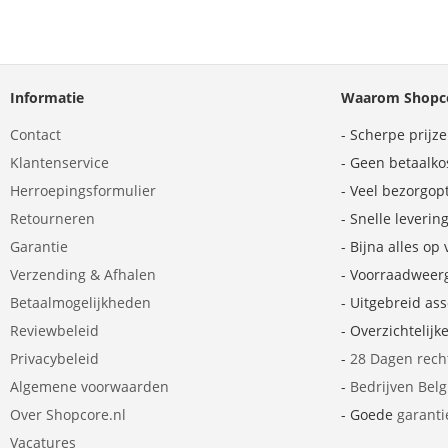
Informatie
Waarom Shopco
Contact
- Scherpe prijz
Klantenservice
- Geen betaalko
Herroepingsformulier
- Veel bezorgop
Retourneren
- Snelle leverin
Garantie
- Bijna alles op
Verzending & Afhalen
- Voorraadweer
Betaalmogelijkheden
- Uitgebreid as
Reviewbeleid
- Overzichtelijk
Privacybeleid
-
28 Dagen rech
Algemene voorwaarden
-
Bedrijven Bel
Over Shopcore.nl
- Goede
garanti
Vacatures