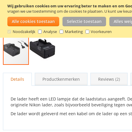
Wij gebruiken cookies om uw ervaring beter te maken en om Goog
vragen we uw toestemming om de cookies te plaatsen.
U kunt uw keuze 
Alle cookies toestaan
Selectie toestaan
Alles we
Noodzakelijk
Analyse
Marketing
Voorkeuren
Ga
naar
Details
Productkenmerken
Reviews
2
het
begin
van
de
De lader heeft een LED lampje dat de laadstatus aangeeft. De
afbeeldingen-
originele Nikon lader, zoals bijvoorbeeld beveiliging tegen ov
gallerij
De lader wordt geleverd met een kabel om de lader op een sto