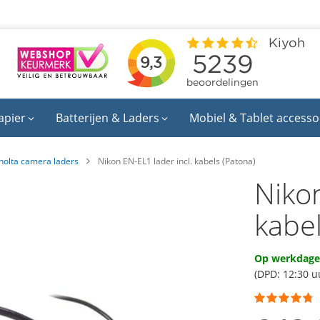
apier
Batterijen & Laders
Mobiel & Tablet accesso
nolta camera laders
Nikon EN-EL1 lader incl. kabels (Patona)
Nikon
kabel
Op werkdagen
(DPD: 12:30 u
Waardering:
90
100
% of