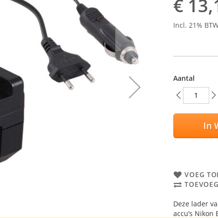
€ 13,
Incl. 21% BT
Aantal
In 
VOEG TO
TOEVOEG
Deze lader va
accu’s Nikon 