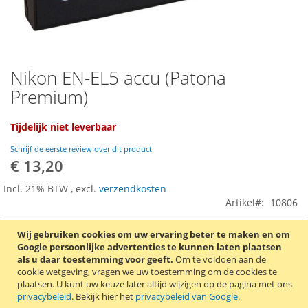
Nikon EN-EL5 accu (Patona
Ga
naar
Premium)
het
begin
Tijdelijk niet leverbaar
van
de
Schrijf de eerste review over dit product
afbeeldingen-
€ 13,20
gallerij
Incl. 21% BTW
,
excl.
verzendkosten
Artikel
10806
Wij gebruiken cookies om uw ervaring beter te maken en om
VOEG TOE AAN VERLANGLIJST
Google persoonlijke advertenties te kunnen laten plaatsen
als u daar toestemming voor geeft.
Om te voldoen aan de
TOEVOEGEN OM TE VERGELIJKEN
cookie wetgeving, vragen we uw toestemming om de cookies te
plaatsen.
U kunt uw keuze later altijd wijzigen op de pagina met ons
Compatible Nikon EN-EL5 premium accu van het Duitse
privacybeleid
. Bekijk hier het
privacybeleid van Google
.