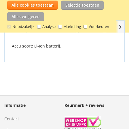
kwaliteitsmerk Patona. Deze accu is onder andere geschikt
Alle cookies toestaan
Selectie toestaan
voor de camera's Nikon CoolPix 3700 / 4200 / 5200 / 5900 /
7900 / P500 / P510 / P520 en Fuji NP-45.
Alles weigeren
Volg
Noodzakelijk
Analyse
Marketing
Voorkeuren
Details
Productkenmerken
Reviews
Gerelate
Accu soort: Li-Ion batterij.
Informatie
Keurmerk + reviews
Contact