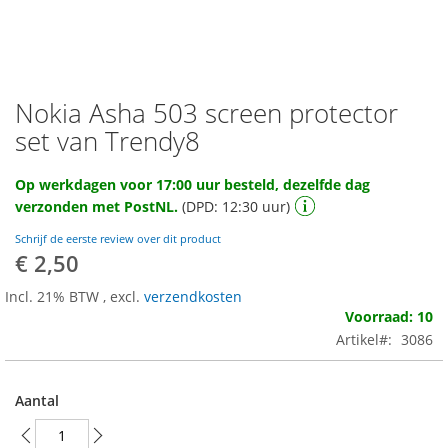
Nokia Asha 503 screen protector
Ga
naar
set van Trendy8
het
begin
Op werkdagen voor 17:00 uur besteld, dezelfde dag
van
verzonden met PostNL.
(DPD: 12:30 uur)
de
afbeeldingen-
Schrijf de eerste review over dit product
gallerij
€ 2,50
Incl. 21% BTW
,
excl.
verzendkosten
Voorraad: 10
Artikel
3086
Aantal