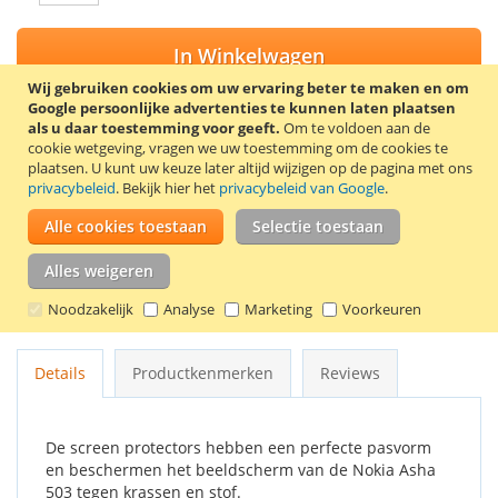
In Winkelwagen
Wij gebruiken cookies om uw ervaring beter te maken en om
Google persoonlijke advertenties te kunnen laten plaatsen
als u daar toestemming voor geeft.
Om te voldoen aan de
cookie wetgeving, vragen we uw toestemming om de cookies te
VOEG TOE AAN VERLANGLIJST
plaatsen.
U kunt uw keuze later altijd wijzigen op de pagina met ons
privacybeleid
. Bekijk hier het
privacybeleid van Google
.
TOEVOEGEN OM TE VERGELIJKEN
Alle cookies toestaan
Selectie toestaan
Trendy8 screen protector set voor de Nokia Asha 503. De set
bevat 2 screen protectors, een schoonmaakdoekje en een
Alles weigeren
kaartje om luchtbellen onder de screen protector te
Noodzakelijk
Analyse
Marketing
Voorkeuren
verwijderen.
Details
Productkenmerken
Reviews
De screen protectors hebben een perfecte pasvorm
en beschermen het beeldscherm van de Nokia Asha
503 tegen krassen en stof.