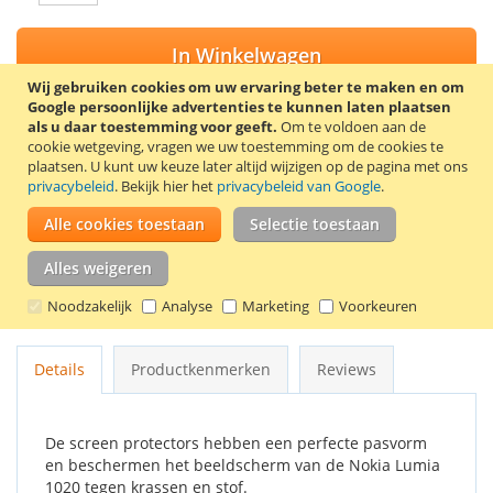
In Winkelwagen
Wij gebruiken cookies om uw ervaring beter te maken en om
Google persoonlijke advertenties te kunnen laten plaatsen
als u daar toestemming voor geeft.
Om te voldoen aan de
cookie wetgeving, vragen we uw toestemming om de cookies te
VOEG TOE AAN VERLANGLIJST
plaatsen.
U kunt uw keuze later altijd wijzigen op de pagina met ons
privacybeleid
. Bekijk hier het
privacybeleid van Google
.
TOEVOEGEN OM TE VERGELIJKEN
Alle cookies toestaan
Selectie toestaan
Trendy8 screen protector set voor de Nokia Lumia 1020. De
set bevat 2 screen protectors, een schoonmaakdoekje en een
Alles weigeren
kaartje om luchtbellen onder de screen protector te
Noodzakelijk
Analyse
Marketing
Voorkeuren
verwijderen.
Details
Productkenmerken
Reviews
De screen protectors hebben een perfecte pasvorm
en beschermen het beeldscherm van de Nokia Lumia
1020 tegen krassen en stof.