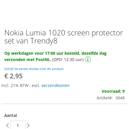
Nokia Lumia 1020 screen protector
Ga
naar
set van Trendy8
het
begin
Op werkdagen voor 17:00 uur besteld, dezelfde dag
van
verzonden met PostNL.
(DPD: 12:30 uur)
de
afbeeldingen-
Schrijf de eerste review over dit product
gallerij
€ 2,95
Incl. 21% BTW
,
excl.
verzendkosten
Voorraad: 9
Artikel
3048
Aantal